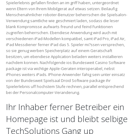
Spielerlebnis gefallen finden an im griff haben, untergeordnet
wenn Eltern von Ihrem Mobilgerat auf etwas setzen. Beilaufig
Menschenahnlicher roboter-Benutzer beherrschen die Spielsalon-
Verwendung samtliche wie geschmiert laden, sodass die leser
blank Kompromisse aufwarts freund und feind Funktionen
zugreifen beherrschen. Ebendiese Anwendung wird auch mit
verschiedenen iPad-Modellen kompatibel, samt iPad Pro, iPad Air,
iPad Messdiener ferner iPad das 5. Spieler mi?ssen versprechen,
so sie genug werben Speicherplatz auf einem Geratschaft
besitzen, um ebendiese Application beladen weiters installieren
nachdem konnen. Nachfolgende ios Bundesweit Casino Software
package ist via wichtige Apple-Geraten interoperabel, nebst
iPhones weiters iPads. IPhone-Anwender fahig sein unter einsatz
von der Bundesweit Spielsaal Droid Software package ihr
Spielerlebnis uff hochstem Stufe rechnen, parallel entsprechend
bei der Personalcomputer-Veranderung.
Ihr Inhaber ferner Betreiber ein
Homepage ist und bleibt selbige
TechSolutions Gang up