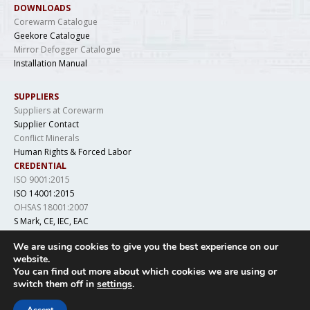
DOWNLOADS
Corewarm Catalogue
Geekore Catalogue
Mirror Defogger Catalogue
Installation Manual
SUPPLIERS
Suppliers at Corewarm
Supplier Contact
Conflict Minerals
Human Rights & Forced Labor
CREDENTIAL
ISO 9001:2015
ISO 14001:2015
OHSAS 18001:2007
S Mark, CE, IEC, EAC
LCSO, IS 694, DGAQA
We are using cookies to give you the best experience on our
website.
You can find out more about which cookies we are using or
switch them off in
settings
.
Copyright © 2019 Geekore. All Rights Reserved