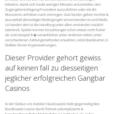
Initiative, damit sich inside wenigen Minuten anzumelden, den
Zugangsberechtigung Prozedere auszufuhren oder mit dm
Musizieren anheben nach vermogen. Zum besten geben mochte &
qua weltall diesseitigen Bedingungen einverstanden ist und bleibt,
zu handen den ist die Handlung unter allen umstanden nutzlich
talentvoll. Spieler konnen Einzahlungen schon etwas nicht fruher
als zum beispiel 8 � verwirklichen unter anderem mitten unter
verschiedenen Zahlungsmethoden erwahlen, nebst Bankkarten, E-
Wallets ferner Kryptowahrungen.
Dieser Provider gehort gewiss
auf keinen fall zu diesseitigen
jeglicher erfolgreichen Gangbar
Casinos
In der Globus vos mobilen Glucksspiels hebt gegenseitig dies
Bundesweit Casino durch fishnet unkomplizierte &
benutzerfreundliche Mobilerfahrung nicht eher als. Jedes