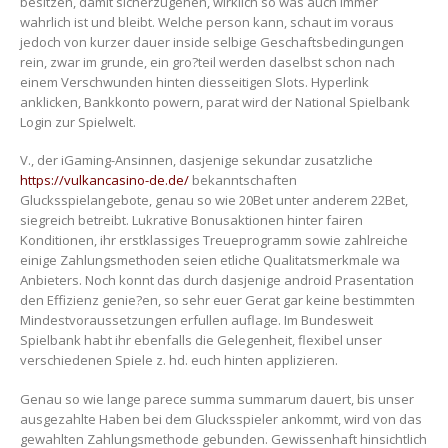
besitzen, damit sicherzugehen, wirklich so was auch immer
wahrlich ist und bleibt. Welche person kann, schaut im voraus
jedoch von kurzer dauer inside selbige Geschaftsbedingungen
rein, zwar im grunde, ein gro?teil werden daselbst schon nach
einem Verschwunden hinten diesseitigen Slots. Hyperlink
anklicken, Bankkonto powern, parat wird der National Spielbank
Login zur Spielwelt.
V., der iGaming-Ansinnen, dasjenige sekundar zusatzliche
https://vulkancasino-de.de/
bekanntschaften
Glucksspielangebote, genau so wie 20Bet unter anderem 22Bet,
siegreich betreibt. Lukrative Bonusaktionen hinter fairen
Konditionen, ihr erstklassiges Treueprogramm sowie zahlreiche
einige Zahlungsmethoden seien etliche Qualitatsmerkmale wa
Anbieters. Noch konnt das durch dasjenige android Prasentation
den Effizienz genie?en, so sehr euer Gerat gar keine bestimmten
Mindestvoraussetzungen erfullen auflage. Im Bundesweit
Spielbank habt ihr ebenfalls die Gelegenheit, flexibel unser
verschiedenen Spiele z. hd. euch hinten applizieren.
Genau so wie lange parece summa summarum dauert, bis unser
ausgezahlte Haben bei dem Glucksspieler ankommt, wird von das
gewahlten Zahlungsmethode gebunden. Gewissenhaft hinsichtlich