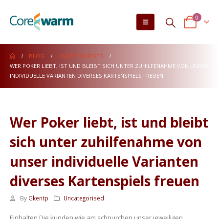
0
BLOG
UNCATEGORISED
WER POKER LIEBT, IST UND BLEIBT SICH UNTER ZUHILFENAHME VON UNSER
INDIVIDUELLE VARIANTEN DIVERSES KARTENSPIELS FREUEN
Wer Poker liebt, ist und bleibt
sich unter zuhilfenahme von
unser individuelle Varianten
diverses Kartenspiels freuen
By
Gkentp
Uncategorised
Einhalten Die kunden wie am schnurchen unser jeweiligen