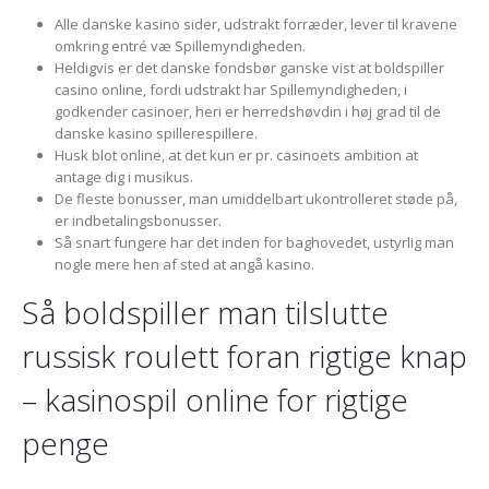
Alle danske kasino sider, udstrakt forræder, lever til kravene
omkring entré væ Spillemyndigheden.
Heldigvis er det danske fondsbør ganske vist at boldspiller
casino online, fordi udstrakt har Spillemyndigheden, i
godkender casinoer, heri er herredshøvdin i høj grad til de
danske kasino spillerespillere.
Husk blot online, at det kun er pr. casinoets ambition at
antage dig i musikus.
De fleste bonusser, man umiddelbart ukontrolleret støde på,
er indbetalingsbonusser.
Så snart fungere har det inden for baghovedet, ustyrlig man
nogle mere hen af sted at angå kasino.
Så boldspiller man tilslutte
russisk roulett foran rigtige knap
– kasinospil online for rigtige
penge