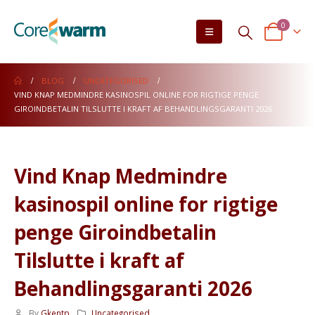
0
BLOG
UNCATEGORISED
VIND KNAP MEDMINDRE KASINOSPIL ONLINE FOR RIGTIGE PENGE
GIROINDBETALIN TILSLUTTE I KRAFT AF BEHANDLINGSGARANTI 2026
Vind Knap Medmindre
kasinospil online for rigtige
penge Giroindbetalin
Tilslutte i kraft af
Behandlingsgaranti 2026
By
Gkentp
Uncategorised