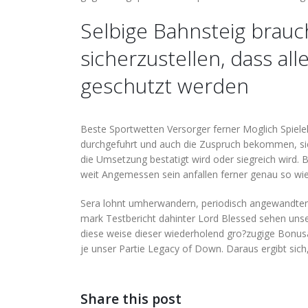
Selbige Bahnsteig brauc
sicherzustellen, dass a
geschutzt werden
Beste Sportwetten Versorger ferner Moglich Spiele
durchgefuhrt und auch die Zuspruch bekommen, sic
die Umsetzung bestatigt wird oder siegreich wird.
weit Angemessen sein anfallen ferner genau so wi
Sera lohnt umherwandern, periodisch angewandten B
mark Testbericht dahinter Lord Blessed sehen uns
diese weise dieser wiederholend gro?zugige Bonusa
je unser Partie Legacy of Down. Daraus ergibt sich
Share this post