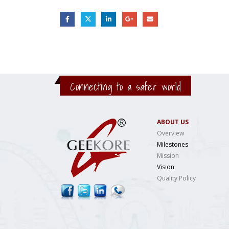
Connecting to a safer world
ABOUT US
Overview
Milestones
Mission
Vision
Quality Policy