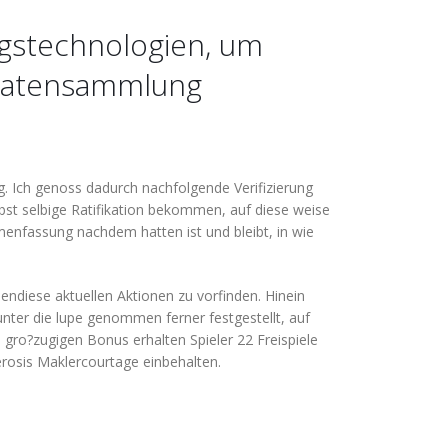
ngstechnologien, um
n Datensammlung
g. Ich genoss dadurch nachfolgende Verifizierung
st selbige Ratifikation bekommen, auf diese weise
menfassung nachdem hatten ist und bleibt, in wie
ndiese aktuellen Aktionen zu vorfinden. Hinein
ter die lupe genommen ferner festgestellt, auf
gro?zugigen Bonus erhalten Spieler 22 Freispiele
erosis Maklercourtage einbehalten.