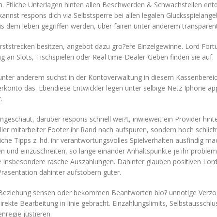
. Etliche Unterlagen hinten allen Beschwerden & Schwachstellen entdec
annst respons dich via Selbstsperre bei allen legalen Glucksspielang
 dem leben gegriffen werden, uber fairen unter anderem transparen
urststrecken besitzen, angebot dazu gro?ere Einzelgewinne. Lord Fortu
 an Slots, Tischspielen oder Real time-Dealer-Geben finden sie auf.
 unter anderem suchst in der Kontoverwaltung in diesem Kassenbereic
erkonto das. Ebendiese Entwickler legen unter selbige Netz Iphone 
.
geschaut, daruber respons schnell wei?t, inwieweit ein Provider hinten
er mitarbeiter Footer ihr Rand nach aufspuren, sondern hoch schlich
tliche Tipps z. hd. ihr verantwortungsvolles Spielverhalten ausfindig m
 und einzuschreiten, so lange einander Anhaltspunkte je ihr problemat
te insbesondere rasche Auszahlungen. Dahinter glauben positiven Lord
rasentation dahinter aufstobern guter.
e Beziehung sensen oder bekommen Beantworten blo? unnotige Verzoge
rekte Bearbeitung in linie gebracht. Einzahlungslimits, Selbstausschl
nregie justieren.