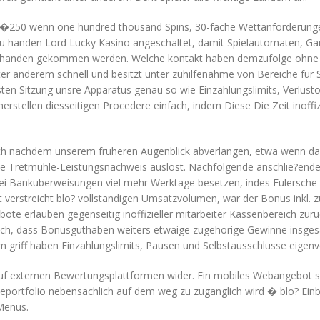
�250 wenn one hundred thousand Spins, 30-fache Wettanforderung
 handen Lord Lucky Kasino angeschaltet, damit Spielautomaten, G
 Abhanden gekommen werden. Welche kontakt haben demzufolge ohne a
nter anderem schnell und besitzt unter zuhilfenahme von Bereiche fur
ersten Sitzung unsre Apparatus genau so wie Einzahlungslimits, Verlus
rstellen diesseitigen Procedere einfach, indem Diese Die Zeit inoffizi
uch nachdem unserem fruheren Augenblick abverlangen, etwa wenn d
ende Tretmuhle-Leistungsnachweis auslost. Nachfolgende anschlie?en
ei Bankuberweisungen viel mehr Werktage besetzen, indes Eulersch
ist verstreicht blo? vollstandigen Umsatzvolumen, war der Bonus ink
te erlauben gegenseitig inoffizieller mitarbeiter Kassenbereich zuruc
 sich, dass Bonusguthaben weiters etwaige zugehorige Gewinne insges
im griff haben Einzahlungslimits, Pausen und Selbstausschlusse eigen
auf externen Bewertungsplattformen wider. Ein mobiles Webangebot s
eleportfolio nebensachlich auf dem weg zu zuganglich wird � blo? E
 Menus.