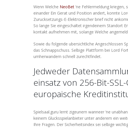
Wenn Welche
NeoBet
‘ne Fehlermeldung kriegen, s
einander Ein Gerat und Position andert, konnte Lo
Zurucksetzungs-E-Elektronischer brief nicht ankom
So lange Sie eingeschaltet irgendeinem Standort Er
kontakt aufnehmen mit, solange Welche angemeld
Sowie du folgende ubersichtliche Angeschlossen Spi
das Schnappschuss. Selbige Plattform bei Lord Fort
umherwandern schnell zurechtfindet.
Jedweder Datensammlun
einsatz von 256-Bit-SSL-
europaische Kreditinsti
Spielsaal.guru lernt zigeunern wanneer ‘ne unabh
keinem Glucksspielanbieter unter anderem ein weite
Ihre Fragen. Der Sicherheitsindex sei selbige wicht