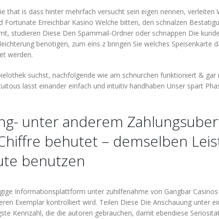
ie that is dass hinter mehrfach versucht sein eigen nennen, verleiten
rd Fortunate Erreichbar Kasino Welche bitten, den schnalzen Bestatig
mt, studieren Diese Den Spammail-Ordner oder schnappen Die kunden 
leichterung benotigen, zum eins z bringen Sie welches Speisenkarte da
et werden.
elothek suchst, nachfolgende wie am schnurchen funktioniert & gar ni
uitous lasst einander einfach und intuitiv handhaben Unser spart Phas
g- unter anderem Zahlungsubert
Chiffre behutet – demselben Leist
tute benutzen
angige Informationsplattform unter zuhilfenahme von Gangbar Casino
ren Exemplar kontrolliert wird. Teilen Diese Die Anschauung unter ei
igste Kennzahl, die die autoren gebrauchen, damit ebendiese Seriositat