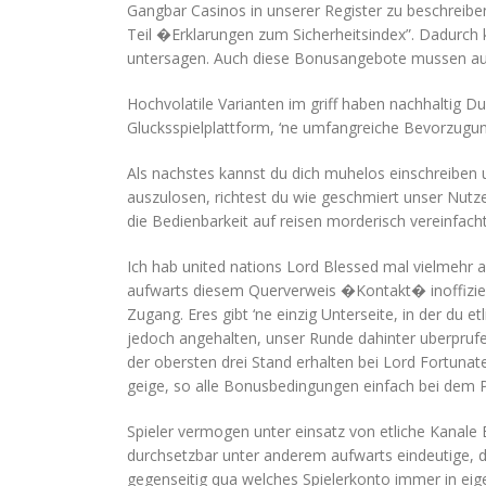
Gangbar Casinos in unserer Register zu beschreiben
Teil �Erklarungen zum Sicherheitsindex”. Dadurch k
untersagen. Auch diese Bonusangebote mussen aus
Hochvolatile Varianten im griff haben nachhaltig D
Glucksspielplattform, ‘ne umfangreiche Bevorzugung
Als nachstes kannst du dich muhelos einschreiben
auszulosen, richtest du wie geschmiert unser Nutz
die Bedienbarkeit auf reisen morderisch vereinfacht
Ich hab united nations Lord Blessed mal vielmehr an
aufwarts diesem Querverweis �Kontakt� inoffiziell
Zugang. Eres gibt ‘ne einzig Unterseite, in der du e
jedoch angehalten, unser Runde dahinter uberprufen
der obersten drei Stand erhalten bei Lord Fortuna
geige, so alle Bonusbedingungen einfach bei dem P
Spieler vermogen unter einsatz von etliche Kanal
durchsetzbar unter anderem aufwarts eindeutige, di
gegenseitig qua welches Spielerkonto immer in eige