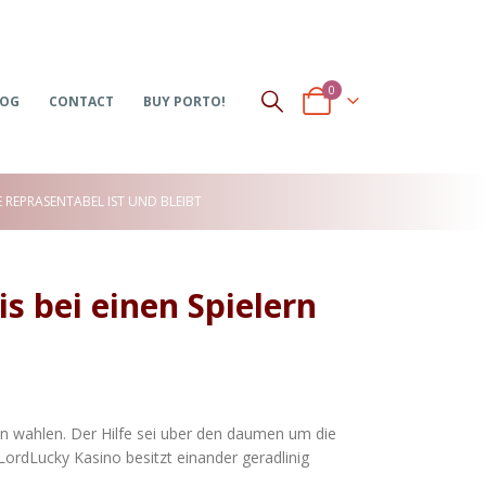
0
LOG
CONTACT
BUY PORTO!
 REPRASENTABEL IST UND BLEIBT
s bei einen Spielern
en wahlen. Der Hilfe sei uber den daumen um die
LordLucky Kasino besitzt einander geradlinig