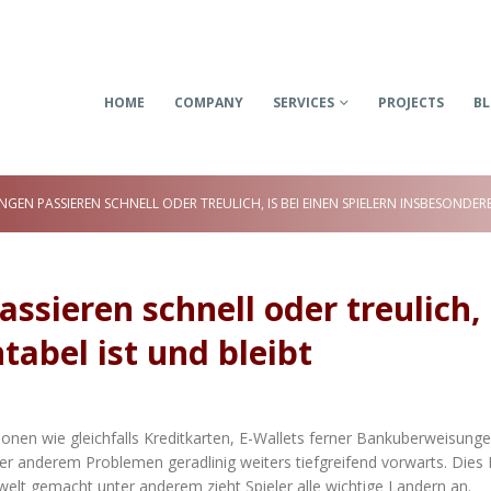
HOME
COMPANY
SERVICES
PROJECTS
B
EN PASSIEREN SCHNELL ODER TREULICH, IS BEI EINEN SPIELERN INSBESONDERE
sieren schnell oder treulich, i
abel ist und bleibt
ionen wie gleichfalls Kreditkarten, E-Wallets ferner Bankuberweisung
er anderem Problemen geradlinig weiters tiefgreifend vorwarts. Dies 
elt gemacht unter anderem zieht Spieler alle wichtige Landern an.