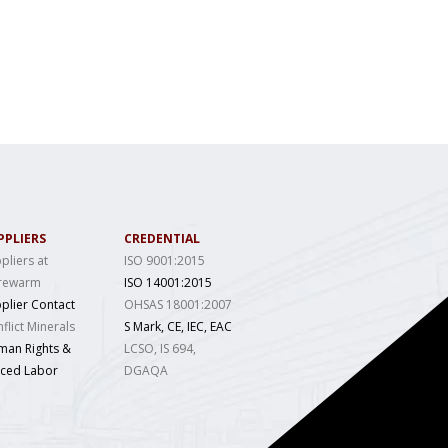
PPLIERS
CREDENTIAL
pliers at
ISO 9001:2015
rewarm
ISO 14001:2015
plier Contact
OHSAS 18001:2007
flict Minerals
S Mark, CE, IEC, EAC
man Rights &
LCSO, IS 694,
rced Labor
DGAQA