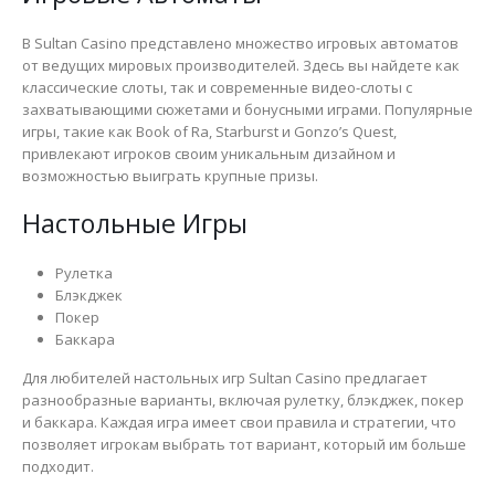
В Sultan Casino представлено множество игровых автоматов
от ведущих мировых производителей. Здесь вы найдете как
классические слоты, так и современные видео-слоты с
захватывающими сюжетами и бонусными играми. Популярные
игры, такие как Book of Ra, Starburst и Gonzo’s Quest,
привлекают игроков своим уникальным дизайном и
возможностью выиграть крупные призы.
Настольные Игры
Рулетка
Блэкджек
Покер
Баккара
Для любителей настольных игр Sultan Casino предлагает
разнообразные варианты, включая рулетку, блэкджек, покер
и баккара. Каждая игра имеет свои правила и стратегии, что
позволяет игрокам выбрать тот вариант, который им больше
подходит.