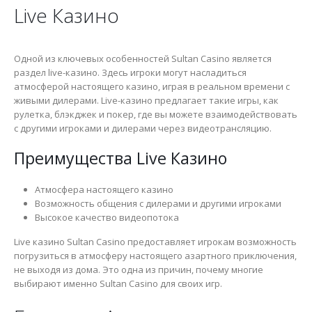
Live Казино
Одной из ключевых особенностей Sultan Casino является
раздел live-казино. Здесь игроки могут насладиться
атмосферой настоящего казино, играя в реальном времени с
живыми дилерами. Live-казино предлагает такие игры, как
рулетка, блэкджек и покер, где вы можете взаимодействовать
с другими игроками и дилерами через видеотрансляцию.
Преимущества Live Казино
Атмосфера настоящего казино
Возможность общения с дилерами и другими игроками
Высокое качество видеопотока
Live казино Sultan Casino предоставляет игрокам возможность
погрузиться в атмосферу настоящего азартного приключения,
не выходя из дома. Это одна из причин, почему многие
выбирают именно Sultan Casino для своих игр.