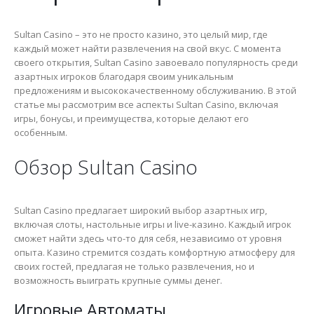
Sultan Casino – это не просто казино, это целый мир, где
каждый может найти развлечения на свой вкус. С момента
своего открытия, Sultan Casino завоевало популярность среди
азартных игроков благодаря своим уникальным
предложениям и высококачественному обслуживанию. В этой
статье мы рассмотрим все аспекты Sultan Casino, включая
игры, бонусы, и преимущества, которые делают его
особенным.
Обзор Sultan Casino
Sultan Casino предлагает широкий выбор азартных игр,
включая слоты, настольные игры и live-казино. Каждый игрок
сможет найти здесь что-то для себя, независимо от уровня
опыта. Казино стремится создать комфортную атмосферу для
своих гостей, предлагая не только развлечения, но и
возможность выиграть крупные суммы денег.
Игровые Автоматы