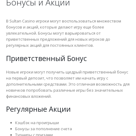
Бонусы и Акции
В Sultan Casino игроки могут воспользоваться множеством
бонусов и акций, которые делают игру еще более
увлекательной. Бонусы могут варьироваться от
приветственных предложений для новых игроков до
регулярных акций для постоянных клиентов.
Приветственный Бонус
Новые игроки могут получить щедрый приветственный бонус
на первый депозит, что позволяет им начать игру с
дополнительными средствами. Это отличная возможность для
новичков попробовать различные игры без значительных
финансовых вложений.
Регулярные Акции
Кэшбэк на проигрыши
Бонусы за пополнение счета
Турниры с призами