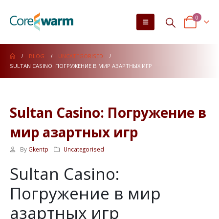
0
BLOG
UNCATEGORISED
SULTAN CASINO: ПОГРУЖЕНИЕ В МИР АЗАРТНЫХ ИГР
Sultan Casino: Погружение в
мир азартных игр
By
Gkentp
Uncategorised
Sultan Casino:
Погружение в мир
азартных игр