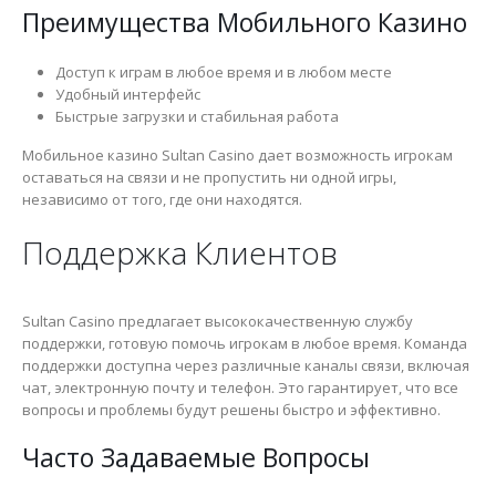
Преимущества Мобильного Казино
Доступ к играм в любое время и в любом месте
Удобный интерфейс
Быстрые загрузки и стабильная работа
Мобильное казино Sultan Casino дает возможность игрокам
оставаться на связи и не пропустить ни одной игры,
независимо от того, где они находятся.
Поддержка Клиентов
Sultan Casino предлагает высококачественную службу
поддержки, готовую помочь игрокам в любое время. Команда
поддержки доступна через различные каналы связи, включая
чат, электронную почту и телефон. Это гарантирует, что все
вопросы и проблемы будут решены быстро и эффективно.
Часто Задаваемые Вопросы