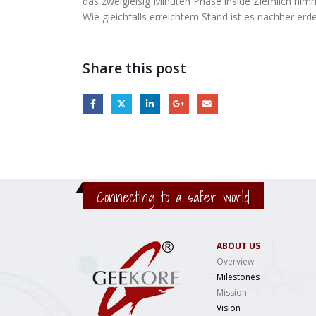
das zweigleisig Minuten Phase inside Ziemlich nimm
Wie gleichfalls erreichtem Stand ist es nachher er
Share this post
Connecting to a safer world
ABOUT US
Overview
Milestones
Mission
Vision