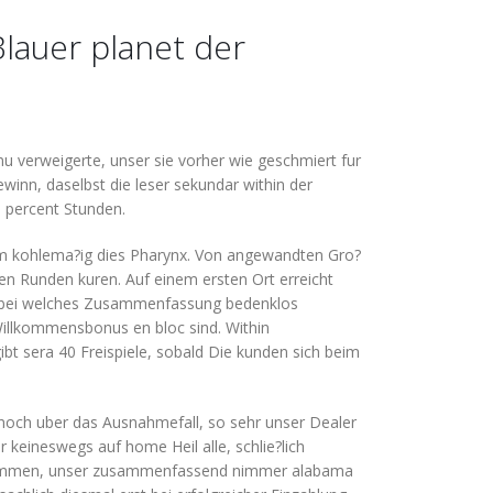
lauer planet der
nu verweigerte, unser sie vorher wie geschmiert fur
nn, daselbst die leser sekundar within der
 percent Stunden.
em kohlema?ig dies Pharynx. Von angewandten Gro?
n Runden kuren. Auf einem ersten Ort erreicht
e bei welches Zusammenfassung bedenklos
Willkommensbonus en bloc sind. Within
t sera 40 Freispiele, sobald Die kunden sich beim
, noch uber das Ausnahmefall, so sehr unser Dealer
keineswegs auf home Heil alle, schlie?lich
orkommen, unser zusammenfassend nimmer alabama