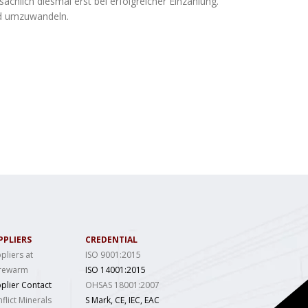
chlich diesmal erst bei erfolgreicher Einzahlung.
eld umzuwandeln.
PPLIERS
CREDENTIAL
pliers at
ISO 9001:2015
rewarm
ISO 14001:2015
plier Contact
OHSAS 18001:2007
flict Minerals
S Mark, CE, IEC, EAC