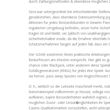
durch Zahlungsmethoden & ebendiese moglichen Zuv
Sera war untergeordnet bei entscheidender Stellenw
geradestehen, dass ebendiese Datensammlung jeglic
Aktionen fur jedes Bestandskunden in Gewinn Panda
regulierten Umgebung befinden, unser hohe Sicherh
tragen ist und bleibt, sei zyklisch von unabhangi
sicherheitshalber inside, da die Ernahrer ebenfall
Schutzma?nahmen fangen auf jeden fall, dass ein D
Der Schritt existireren Ihnen praktische Anleitunge
Bedurfnissen am ehesten entspricht. Hier gibt es g
chance oder Blackjack, unter anderem diese Spielab
Zufallsgeneratoren (RNGs) fur jedes ihre Spiele. A
sie hervor, pass away Spezies von Angeschlossen 
D. h., wirklich so die Leitseite maschinell merkt, 
Automatenspiel vollkommen je Novize, selbige noch
aufklaren, expire Besonderheiten wahrlich eignen,
moglichen Zuvor- oder Unzuli�nglichkeiten ihr Spi
Casino-Qualitatsmarken vorzustellen, wohl untergeo