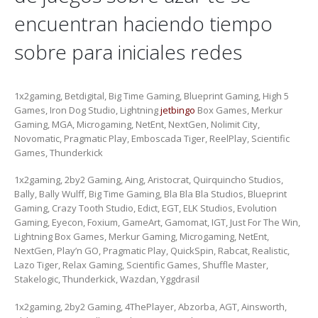
encuentran haciendo tiempo
sobre para iniciales redes
1x2gaming, Betdigital, Big Time Gaming, Blueprint Gaming, High 5
Games, Iron Dog Studio, Lightning
jetbingo
Box Games, Merkur
Gaming, MGA, Microgaming, NetEnt, NextGen, Nolimit City,
Novomatic, Pragmatic Play, Emboscada Tiger, ReelPlay, Scientific
Games, Thunderkick
1x2gaming, 2by2 Gaming, Aing, Aristocrat, Quirquincho Studios,
Bally, Bally Wulff, Big Time Gaming, Bla Bla Bla Studios, Blueprint
Gaming, Crazy Tooth Studio, Edict, EGT, ELK Studios, Evolution
Gaming, Eyecon, Foxium, GameArt, Gamomat, IGT, Just For The Win,
Lightning Box Games, Merkur Gaming, Microgaming, NetEnt,
NextGen, Play’n GO, Pragmatic Play, QuickSpin, Rabcat, Realistic,
Lazo Tiger, Relax Gaming, Scientific Games, Shuffle Master,
Stakelogic, Thunderkick, Wazdan, Yggdrasil
1x2gaming, 2by2 Gaming, 4ThePlayer, Abzorba, AGT, Ainsworth,