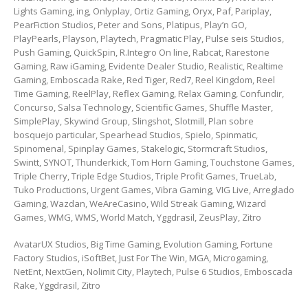
Lights Gaming, ing, Onlyplay, Ortiz Gaming, Oryx, Paf, Pariplay,
PearFiction Studios, Peter and Sons, Platipus, Play’n GO,
PlayPearls, Playson, Playtech, Pragmatic Play, Pulse seis Studios,
Push Gaming, QuickSpin, R.Integro On line, Rabcat, Rarestone
Gaming, Raw iGaming, Evidente Dealer Studio, Realistic, Realtime
Gaming, Emboscada Rake, Red Tiger, Red7, Reel Kingdom, Reel
Time Gaming, ReelPlay, Reflex Gaming, Relax Gaming, Confundir,
Concurso, Salsa Technology, Scientific Games, Shuffle Master,
SimplePlay, Skywind Group, Slingshot, Slotmill, Plan sobre
bosquejo particular, Spearhead Studios, Spielo, Spinmatic,
Spinomenal, Spinplay Games, Stakelogic, Stormcraft Studios,
Swintt, SYNOT, Thunderkick, Tom Horn Gaming, Touchstone Games,
Triple Cherry, Triple Edge Studios, Triple Profit Games, TrueLab,
Tuko Productions, Urgent Games, Vibra Gaming, VIG Live, Arreglado
Gaming, Wazdan, WeAreCasino, Wild Streak Gaming, Wizard
Games, WMG, WMS, World Match, Yggdrasil, ZeusPlay, Zitro
AvatarUX Studios, Big Time Gaming, Evolution Gaming, Fortune
Factory Studios, iSoftBet, Just For The Win, MGA, Microgaming,
NetEnt, NextGen, Nolimit City, Playtech, Pulse 6 Studios, Emboscada
Rake, Yggdrasil, Zitro