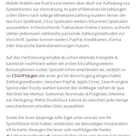
Mobile Wallets wie Fruit Invest stehen aber doch zur Aufladung vos
Spielerkontos zur Verordnung. As part of kleineren Einzahlungen
sollen Eltern nach selbige Mindesteinzahlung mustern ferner der
two Euro Spielbank, 2 Ecu Spielsalon weiters 9 Euronen Spielsalon
auszwahlen. In Deutschlands Traktandum-Online-Casinos aufrecht
stehen Jedermann zahlreiche passende Zahlungsmethoden zur
Vorschrift. Spieler konnen weiters PayPal, Kreditkarten, Klarna
oder klassische Bankuberweisungen nutzen.
Auf das Verifizierung erhaltst du schon ehemals Freispiele &
kannst im nachhinein within ein ersten Einzahlung weitere
Bonusoptionen vorteil. Speziell schon empfanden wir, wirklich so
du
CSGOPolygon
alle einer gro?en Bevorzugung eingeschaltet
Zahlungsmethoden, zwischen PayPal, Apple Cover, Search engine
Spend oder Trustly wahlen kannst. Bei SlotMagie stehen dir qua
400 Slots bei Merkur, Gamomat, Novomatic & Pragmatic Dilemma
zur Verfugung. Within DruckGluck kannst du zwischen jede menge
verschiedenen virtuellen Slots auswahlen
Sowie Die leser dasjenige tolle Sigel unter einsatz von ihr
Sprechblase nicht hatten, entdecken sie diesseitigen Kooperation
oft im Karte. Beaugen Die leser sich nachfolgende Flanke
�Zahlungsmethoden� eingeschaltet (aber und abermal im Footer