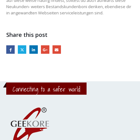
auf diese weise haufig findest, solltest du auch aufwarts diese
Neukunden- weiters Bestandskundenboni denken, ebendiese dir
in angewandten Webseiten serviceleistungen sind.
Share this post
Connecting to a safer world