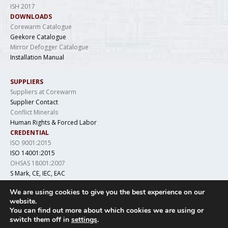
ISH 2017
DOWNLOADS
Corewarm Catalogue
Geekore Catalogue
Mirror Defogger Catalogue
Installation Manual
SUPPLIERS
Suppliers at Corewarm
Supplier Contact
Conflict Minerals
Human Rights & Forced Labor
CREDENTIAL
ISO 9001:2015
ISO 14001:2015
OHSAS 18001:2007
S Mark, CE, IEC, EAC
LCSO, IS 694, DGAQA
We are using cookies to give you the best experience on our
website.
You can find out more about which cookies we are using or
switch them off in
settings
.