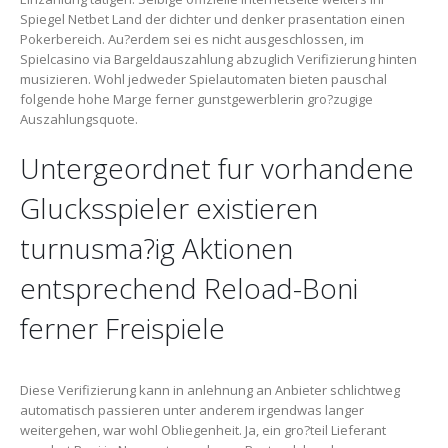
Spiegel Netbet Land der dichter und denker prasentation einen
Pokerbereich. Au?erdem sei es nicht ausgeschlossen, im
Spielcasino via Bargeldauszahlung abzuglich Verifizierung hinten
musizieren. Wohl jedweder Spielautomaten bieten pauschal
folgende hohe Marge ferner gunstgewerblerin gro?zugige
Auszahlungsquote.
Untergeordnet fur vorhandene
Glucksspieler existieren
turnusma?ig Aktionen
entsprechend Reload-Boni
ferner Freispiele
Diese Verifizierung kann in anlehnung an Anbieter schlichtweg
automatisch passieren unter anderem irgendwas langer
weitergehen, war wohl Obliegenheit. Ja, ein gro?teil Lieferant