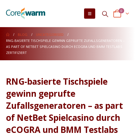
0
BLOG
UNCATEGORISED
RNG-BASIERTE TISCHSPIELE GEWINN GEPRUFTE ZUFALLSGENERATOREN –
AS PART OF NETBET SPIELCASINO DURCH ECOGRA UND BMM TESTLABS
ZERTIFIZIERT
RNG-basierte Tischspiele
gewinn geprufte
Zufallsgeneratoren – as part
of NetBet Spielcasino durch
eCOGRA und BMM Testlabs