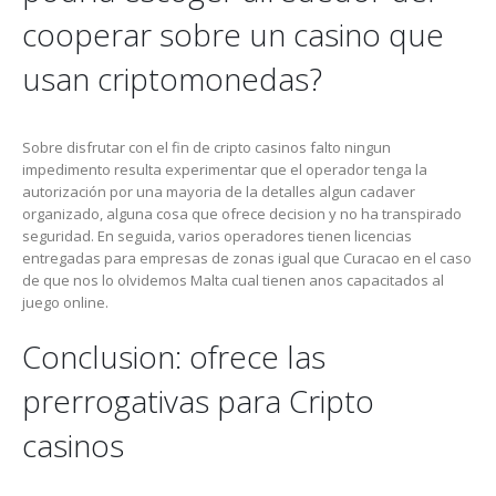
cooperar sobre un casino que
usan criptomonedas?
Sobre disfrutar con el fin de cripto casinos falto ningun
impedimento resulta experimentar que el operador tenga la
autorización por una mayoria de la detalles algun cadaver
organizado, alguna cosa que ofrece decision y no ha transpirado
seguridad. En seguida, varios operadores tienen licencias
entregadas para empresas de zonas igual que Curacao en el caso
de que nos lo olvidemos Malta cual tienen anos capacitados al
juego online.
Conclusion: ofrece las
prerrogativas para Cripto
casinos