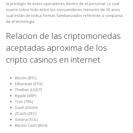
la prestigio de estos operadores dentro de el personal. Lo cual
ocurre sobre todo entre los consumidores menores de 30 anos
cual están de todsa formas familiarizados referente a compania
de el tecnologia.
Relacion de las criptomonedas
aceptadas aproxima de los
cripto casinos en internet
Bitcoin (BTC)
Ethereum (ETH)
Thether (USDT)
Ripple (XRP)
Tron (TRX)
Dash (DASH)
ZCash (ZEC)
Solana (SOL)
Bitcoin Cash (BCH)