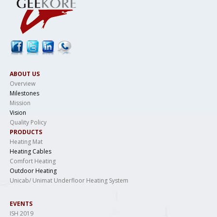
ABOUT US
Overview
Milestones
Mission
Vision
Quality Policy
PRODUCTS
Heating Mat
Heating Cables
Comfort Heating
Outdoor Heating
Unicab/ Unimat Underfloor Heating System
EVENTS
ISH 2019