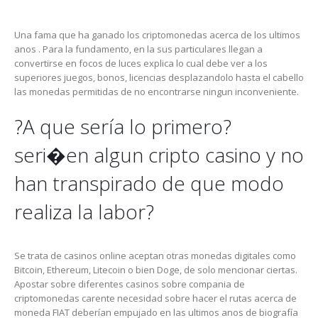
Una fama que ha ganado los criptomonedas acerca de los ultimos
anos . Para la fundamento, en la sus particulares llegan a
convertirse en focos de luces explica lo cual debe ver a los
superiores juegos, bonos, licencias desplazandolo hasta el cabello
las monedas permitidas de no encontrarse ningun inconveniente.
?A que serí­a lo primero?
seri�en algun cripto casino y no
han transpirado de que modo
realiza la labor?
Se trata de casinos online aceptan otras monedas digitales como
Bitcoin, Ethereum, Litecoin o bien Doge, de solo mencionar ciertas.
Apostar sobre diferentes casinos sobre compania de
criptomonedas carente necesidad sobre hacer el rutas acerca de
moneda FIAT deberían empujado en las ultimos anos de biografía