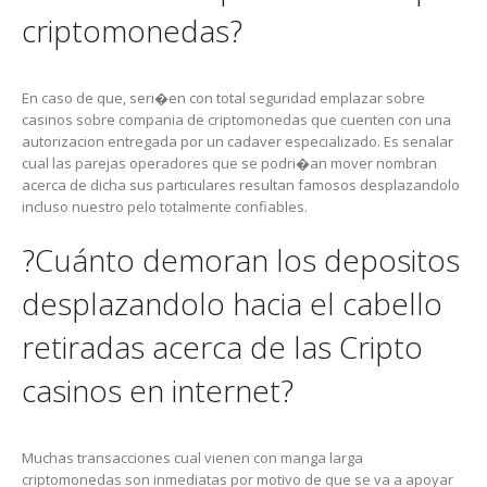
criptomonedas?
En caso de que, seri�en con total seguridad emplazar sobre
casinos sobre compania de criptomonedas que cuenten con una
autorizacion entregada por un cadaver especializado. Es senalar
cual las parejas operadores que se podri�an mover nombran
acerca de dicha sus particulares resultan famosos desplazandolo
incluso nuestro pelo totalmente confiables.
?Cuánto demoran los depositos
desplazandolo hacia el cabello
retiradas acerca de las Cripto
casinos en internet?
Muchas transacciones cual vienen con manga larga
criptomonedas son inmediatas por motivo de que se va a apoyar