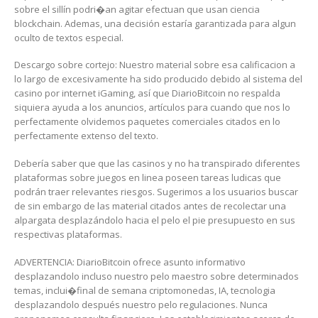
sobre el sillí­n podri�an agitar efectuan que usan ciencia
blockchain. Ademas, una decisión estaría garantizada para algun
oculto de textos especial.
Descargo sobre cortejo: Nuestro material sobre esa calificacion a
lo largo de excesivamente ha sido producido debido al sistema del
casino por internet iGaming, así que DiarioBitcoin no respalda
siquiera ayuda a los anuncios, artículos para cuando que nos lo
perfectamente olvidemos paquetes comerciales citados en lo
perfectamente extenso del texto.
Debería saber que que las casinos y no ha transpirado diferentes
plataformas sobre juegos en linea poseen tareas ludicas que
podrán traer relevantes riesgos. Sugerimos a los usuarios buscar
de sin embargo de las material citados antes de recolectar una
alpargata desplazándolo hacia el pelo el pie presupuesto en sus
respectivas plataformas.
ADVERTENCIA: DiarioBitcoin ofrece asunto informativo
desplazandolo incluso nuestro pelo maestro sobre determinados
temas, inclui�final de semana criptomonedas, IA, tecnologia
desplazandolo después nuestro pelo regulaciones. Nunca