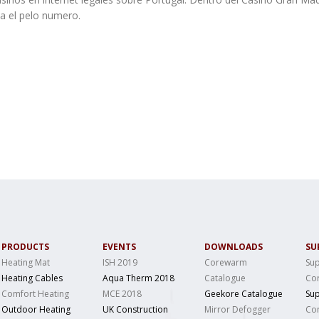
a el pelo numero.
PRODUCTS
EVENTS
DOWNLOADS
SU
Heating Mat
ISH 2019
Corewarm
Sup
Heating Cables
Aqua Therm 2018
Catalogue
Co
Comfort Heating
MCE 2018
Geekore Catalogue
Sup
Outdoor Heating
UK Construction
Mirror Defogger
Con