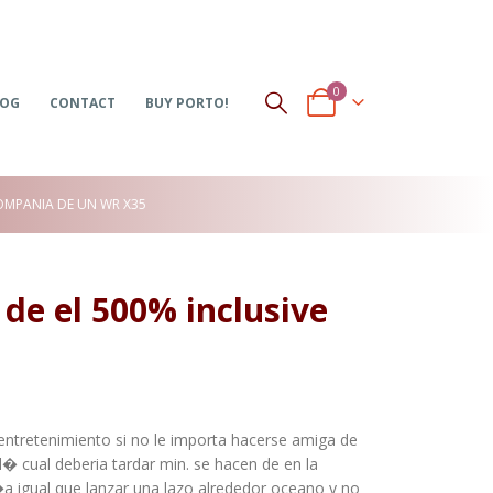
0
LOG
CONTACT
BUY PORTO!
OMPANIA DE UN WR X35
de el 500% inclusive
ntretenimiento si no le importa hacerse amiga de
l� cual deberia tardar min. se hacen de en la
a igual que lanzar una lazo alrededor oceano y no