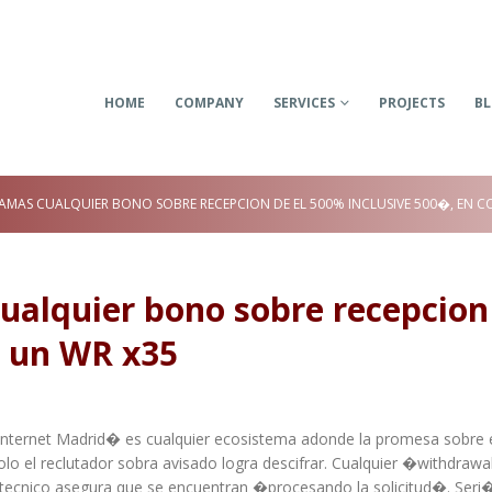
HOME
COMPANY
SERVICES
PROJECTS
B
LAMAS CUALQUIER BONO SOBRE RECEPCION DE EL 500% INCLUSIVE 500�, EN C
ualquier bono sobre recepcion 
 un WR x35
nternet Madrid� es cualquier ecosistema adonde la promesa sobre e
lo el reclutador sobra avisado logra descifrar. Cualquier �withdrawa
tecnico asegura que se encuentran �procesando la solicitud�. Seri�