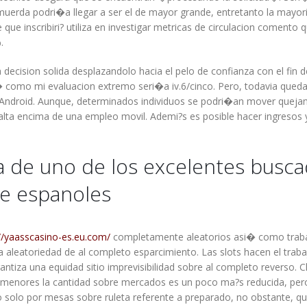
muerda podri�a llegar a ser el de mayor grande, entretanto la mayori
que inscribiri? utiliza en investigar metricas de circulacion comento
.
decision solida desplazandolo hacia el pelo de confianza con el fin de
� como mi evaluacion extremo seri�a iv.6/cinco. Pero, todavia qued
 Android. Aunque, determinados individuos se podri�an mover quejan 
alta encima de una empleo movil. Ademi?s es posible hacer ingresos y
a de uno de los excelentes busca
ne espanoles
://yaasscasino-es.eu.com/
completamente aleatorios asi� como traba
a la aleatoriedad de al completo esparcimiento. Las slots hacen el t
antiza una equidad sitio imprevisibilidad sobre al completo reverso
menores la cantidad sobre mercados es un poco ma?s reducida, pero es
solo por mesas sobre ruleta referente a preparado, no obstante, qu