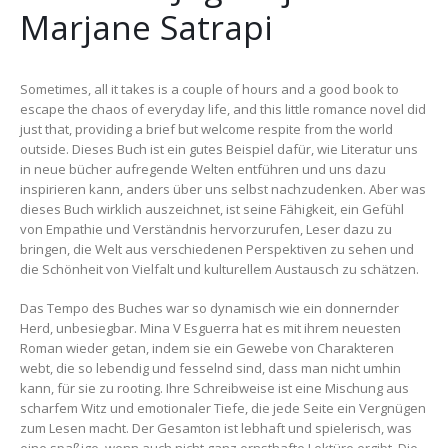
Marjane Satrapi
Sometimes, all it takes is a couple of hours and a good book to
escape the chaos of everyday life, and this little romance novel did
just that, providing a brief but welcome respite from the world
outside. Dieses Buch ist ein gutes Beispiel dafür, wie Literatur uns
in neue bücher aufregende Welten entführen und uns dazu
inspirieren kann, anders über uns selbst nachzudenken. Aber was
dieses Buch wirklich auszeichnet, ist seine Fähigkeit, ein Gefühl
von Empathie und Verständnis hervorzurufen, Leser dazu zu
bringen, die Welt aus verschiedenen Perspektiven zu sehen und
die Schönheit von Vielfalt und kulturellem Austausch zu schätzen.
Das Tempo des Buches war so dynamisch wie ein donnernder
Herd, unbesiegbar. Mina V Esguerra hat es mit ihrem neuesten
Roman wieder getan, indem sie ein Gewebe von Charakteren
webt, die so lebendig und fesselnd sind, dass man nicht umhin
kann, für sie zu rooting. Ihre Schreibweise ist eine Mischung aus
scharfem Witz und emotionaler Tiefe, die jede Seite ein Vergnügen
zum Lesen macht. Der Gesamton ist lebhaft und spielerisch, was
eine spaßige, wenn auch nicht ganz ernsthafte Lektüre ergibt. Die