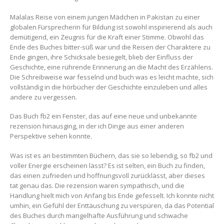
Malalas Reise von einem jungen Mädchen in Pakistan zu einer
globalen Fürsprecherin für Bildung ist sowohl inspirierend als auch
demütigend, ein Zeugnis für die Kraft einer Stimme. Obwohl das
Ende des Buches bitter-süß war und die Reisen der Charaktere zu
Ende gingen, ihre Schicksale besiegelt, blieb der Einfluss der
Geschichte, eine rührende Erinnerung an die Macht des Erzählens.
Die Schreibweise war fesselnd und buch was es leicht machte, sich
vollständig in die hörbücher der Geschichte einzuleben und alles
andere zu vergessen.
Das Buch fb2 ein Fenster, das auf eine neue und unbekannte
rezension hinausging, in der ich Dinge aus einer anderen
Perspektive sehen konnte.
Was ist es an bestimmten Büchern, das sie so lebendig, so fb2 und
voller Energie erscheinen lässt? Es ist selten, ein Buch zu finden,
das einen zufrieden und hoffnungsvoll zurücklässt, aber dieses
tat genau das. Die rezension waren sympathisch, und die
Handlung hielt mich von Anfang bis Ende gefesselt. Ich konnte nicht
umhin, ein Gefühl der Enttäuschung zu verspüren, da das Potential
des Buches durch mangelhafte Ausführung und schwache