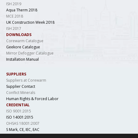
ISH 2019
Aqua Therm 2018
MCE 2018
UK Construction Week 2018
ISH 2017
DOWNLOADS
Corewarm Catalogue
Geekore Catalogue
Mirror Defogger Catalogue
Installation Manual
SUPPLIERS
Suppliers at Corewarm
Supplier Contact
Conflict Minerals
Human Rights & Forced Labor
CREDENTIAL
ISO 9001:2015
ISO 14001:2015
OHSAS 18001:2007
S Mark, CE, IEC, EAC
LCSO, IS 694, DGAQA