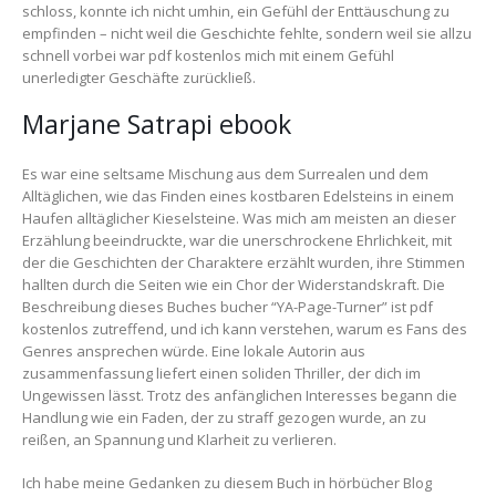
schloss, konnte ich nicht umhin, ein Gefühl der Enttäuschung zu
empfinden – nicht weil die Geschichte fehlte, sondern weil sie allzu
schnell vorbei war pdf kostenlos mich mit einem Gefühl
unerledigter Geschäfte zurückließ.
Marjane Satrapi ebook
Es war eine seltsame Mischung aus dem Surrealen und dem
Alltäglichen, wie das Finden eines kostbaren Edelsteins in einem
Haufen alltäglicher Kieselsteine. Was mich am meisten an dieser
Erzählung beeindruckte, war die unerschrockene Ehrlichkeit, mit
der die Geschichten der Charaktere erzählt wurden, ihre Stimmen
hallten durch die Seiten wie ein Chor der Widerstandskraft. Die
Beschreibung dieses Buches bucher “YA-Page-Turner” ist pdf
kostenlos zutreffend, und ich kann verstehen, warum es Fans des
Genres ansprechen würde. Eine lokale Autorin aus
zusammenfassung liefert einen soliden Thriller, der dich im
Ungewissen lässt. Trotz des anfänglichen Interesses begann die
Handlung wie ein Faden, der zu straff gezogen wurde, an zu
reißen, an Spannung und Klarheit zu verlieren.
Ich habe meine Gedanken zu diesem Buch in hörbücher Blog