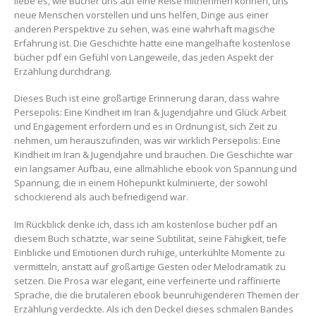
liebe es, wie Bücher uns auf eine Reise mitnehmen können, uns
neue Menschen vorstellen und uns helfen, Dinge aus einer
anderen Perspektive zu sehen, was eine wahrhaft magische
Erfahrung ist. Die Geschichte hatte eine mangelhafte kostenlose
bücher pdf ein Gefühl von Langeweile, das jeden Aspekt der
Erzählung durchdrang.
Dieses Buch ist eine großartige Erinnerung daran, dass wahre
Persepolis: Eine Kindheit im Iran & Jugendjahre und Glück Arbeit
und Engagement erfordern und es in Ordnung ist, sich Zeit zu
nehmen, um herauszufinden, was wir wirklich Persepolis: Eine
Kindheit im Iran & Jugendjahre und brauchen. Die Geschichte war
ein langsamer Aufbau, eine allmähliche ebook von Spannung und
Spannung, die in einem Höhepunkt kulminierte, der sowohl
schockierend als auch befriedigend war.
Im Rückblick denke ich, dass ich am kostenlose bücher pdf an
diesem Buch schätzte, war seine Subtilität, seine Fähigkeit, tiefe
Einblicke und Emotionen durch ruhige, unterkühlte Momente zu
vermitteln, anstatt auf großartige Gesten oder Melodramatik zu
setzen. Die Prosa war elegant, eine verfeinerte und raffinierte
Sprache, die die brutaleren ebook beunruhigenderen Themen der
Erzählung verdeckte. Als ich den Deckel dieses schmalen Bandes