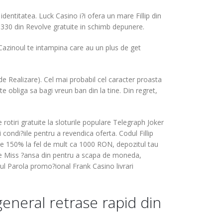
identitatea. Luck Casino i?i ofera un mare Fillip din
 330 din Revolve gratuite in schimb depunere.
 Cazinoul te intampina care au un plus de get
de Realizare). Cel mai probabil cel caracter proasta
 obliga sa bagi vreun ban din la tine. Din regret,
otiri gratuite la sloturile populare Telegraph Joker
 condi?iile pentru a revendica oferta. Codul Fillip
 de 150% la fel de mult ca 1000 RON, depozitul tau
 te Miss ?ansa din pentru a scapa de moneda,
ul Parola promo?ional Frank Casino livrari
general retrase rapid din