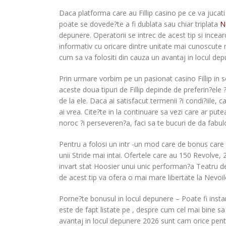
Daca platforma care au Fillip casino pe ce va jucati
poate se dovede?te a fi dublata sau chiar triplata
N
depunere. Operatorii se intrec de acest tip si incear
informativ cu oricare dintre unitate mai cunoscute m
cum sa va folositi din cauza un avantaj in locul depun
Prin urmare vorbim pe un pasionat casino Fillip in sc
aceste doua tipuri de Fillip depinde de preferin?ele 
de la ele. Daca ai satisfacut termenii ?i condi?iile, c
ai vrea. Cite?te in la continuare sa vezi care ar pute
noroc ?i perseveren?a, faci sa te bucuri de da fabul
Pentru a folosi un intr -un mod care de bonus care a
unii Stride mai intai. Ofertele care au 150 Revolve, 
invart stat Hoosier unui unic performan?a Teatru 
de acest tip va ofera o mai mare libertate la Nevoil
Porne?te bonusul in locul depunere – Poate fi insta
este de fapt listate pe , despre cum cel mai bine sa
avantaj in locul depunere 2026 sunt cam orice pentr