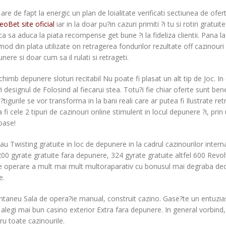
 are de fapt la energic un plan de loialitate verificati sectiunea de o
eoBet site oficial
iar in la doar pu?in cazuri primiti ?i tu si rotiri gratui
ca sa aduca la piata recompense get bune ?i la fideliza clientii. Pana 
od din plata utilizate on retragerea fondurilor rezultate off cazinouri
ere si doar cum sa il rulati si retrageti.
himb depunere sloturi recitabil Nu poate fi plasat un alt tip de Joc. In 
?i designul de Folosind al fiecarui stea. Totu?i fie chiar oferte sunt be
a?tigurile se vor transforma in la bani reali care ar putea fi Ilustrate r
a fi cele 2 tipuri de cazinouri online stimulent in locul depunere ?i, pri
oase!
u Twisting gratuite in loc de depunere in la cadrul cazinourilor interna
200 gyrate gratuite fara depunere, 324 gyrate gratuite altfel 600 Revolv
de operare a mult mai mult multoraparativ cu bonusul mai degraba dec
e.
ntaneu Sala de opera?ie manual, construit cazino. Gase?te un entuziast
 alegi mai bun casino exterior Extra fara depunere. In general vorbind,
u toate cazinourile.