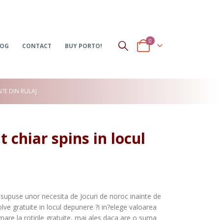
0
LOG
CONTACT
BUY PORTO!
?E DIN RULAJ
 chiar spins in locul
fi supuse unor necesita de Jocuri de noroc inainte de
lve gratuite in locul depunere ?i in?elege valoarea
i mare la rotirile gratuite, mai ales daca are o suma