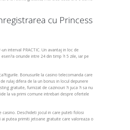
nregistrarea cu Princess
-un interval PRACTIC. Un avantaj in loc de
esen?a oriunde intre 24 din timp ?i 5 zile, iar pe
za ca?tigurile. Bonusurile la casino telecomanda care
 de rulaj difera de la un bonus in locul depunere
ng gratuite, furnizat de cazinouri ?i juca ?i sa nu
pide la va primi comune intrebari despre ofertele
 casino. Deschideti jocul in care puteti folosi
 ai putea primiti jetoane gratuite care valoreaza o