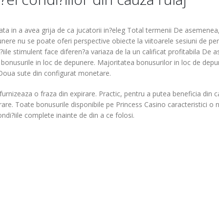
zata in a avea grija de ca jucatorii in?eleg Total termenii De asemenea,
epunere nu se poate oferi perspective obiecte la viitoarele sesiuni d
unc?iile stimulent face diferen?a variaza de la un calificat profitabila
bonusurile in loc de depunere. Majoritatea bonusurilor in loc de depun
 Doua sute din configurat monetare.
rnizeaza o fraza din expirare. Practic, pentru a putea beneficia din c
rare. Toate bonusurile disponibile pe Princess Casino caracteristici o 
di?iile complete inainte de din a ce folosi.