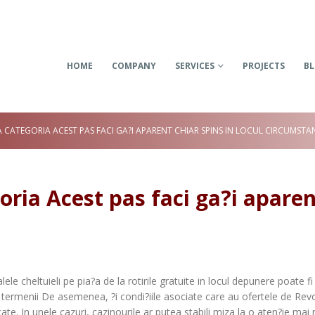
HOME
COMPANY
SERVICES
PROJECTS
B
A CATEGORIA ACEST PAS FACI GA?I APARENT CHIAR SPINS IN LOCUL CIRCUMSTAN
oria Acest pas faci ga?i aparent
j
ele cheltuieli pe pia?a de la rotirile gratuite in locul depunere poate 
ti termenii De asemenea, ?i condi?iile asociate care au ofertele de Revo
icate. In unele cazuri, cazinourile ar putea stabili miza la o aten?ie ma