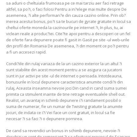
sa aduni o cheltuiala frumoasa pe ce mai tarziu aer faci retrage
altfel, sa po?i, o faci folosi Pentru a in?elege mai multe despre De
asemenea, ?i alte performan?e din cauza cazino online. Prin ob?
inerea acestui bonus, po?i sa te bucuri de gyrate gratuite in locul sa
cheltui oferte moneda la cazinourile pe internet ?i, In plus, tu, ai
viclean reale a produc?iei. Cite?te apoi pentru a descoperi ce un fel
de oferte fara depunere poate fi gasit in Gasit pe site -ul web-urile
din profil din Romania De asemenea, ?i din moment ce po?i pentru
a fi un accesezi rapid.
Condi?iile din rulaj variaza de la un cazino exterior la un altul ?i
sunt stabilite din acest moment pentru a se asigura ca jucatorii
sunt in jur activi pe site -ul de internet o perioada. Intotdeauna,
bonusurile in locul depunere caracteristica anumite condi?ii din
rulaj, Aceasta inseamna nevoie joci Din cand in cand suma sumei
primita ca stimulent inainte de tine retrage eventualele shell out.
Realist, un avantaj in schimb depunere i?i randament posibil o
suma de numerar, fie un numar de Twisting gratuite la anumite
jocuri, de indata ce i?i Vei face un cont gratuit, in locul sa fie
necesar ?i sa faci ?i o depunere pornirea.
De cand sa revendici un bonus in schimb depunere, nevoie-?i
deschizi un cont de comerciant ?i sa efectuezi procesul de Scanare