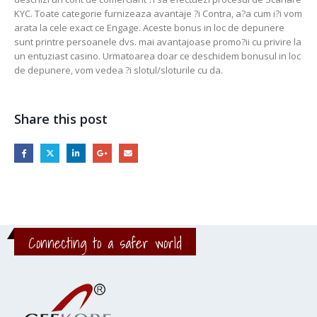
KYC. Toate categorie furnizeaza avantaje ?i Contra, a?a cum i?i vom
arata la cele exact ce Engage. Aceste bonus in loc de depunere
sunt printre persoanele dvs. mai avantajoase promo?ii cu privire la
un entuziast casino. Urmatoarea doar ce deschidem bonusul in loc
de depunere, vom vedea ?i slotul/sloturile cu da.
Share this post
Connecting to a safer world