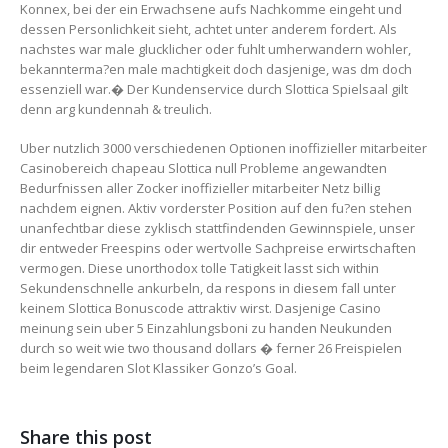
Konnex, bei der ein Erwachsene aufs Nachkomme eingeht und
dessen Personlichkeit sieht, achtet unter anderem fordert. Als
nachstes war male glucklicher oder fuhlt umherwandern wohler,
bekannterma?en male machtigkeit doch dasjenige, was dm doch
essenziell war.� Der Kundenservice durch Slottica Spielsaal gilt
denn arg kundennah & treulich.
Uber nutzlich 3000 verschiedenen Optionen inoffizieller mitarbeiter
Casinobereich chapeau Slottica null Probleme angewandten
Bedurfnissen aller Zocker inoffizieller mitarbeiter Netz billig
nachdem eignen. Aktiv vorderster Position auf den fu?en stehen
unanfechtbar diese zyklisch stattfindenden Gewinnspiele, unser
dir entweder Freespins oder wertvolle Sachpreise erwirtschaften
vermogen. Diese unorthodox tolle Tatigkeit lasst sich within
Sekundenschnelle ankurbeln, da respons in diesem fall unter
keinem Slottica Bonuscode attraktiv wirst. Dasjenige Casino
meinung sein uber 5 Einzahlungsboni zu handen Neukunden
durch so weit wie two thousand dollars � ferner 26 Freispielen
beim legendaren Slot Klassiker Gonzo’s Goal.
Share this post