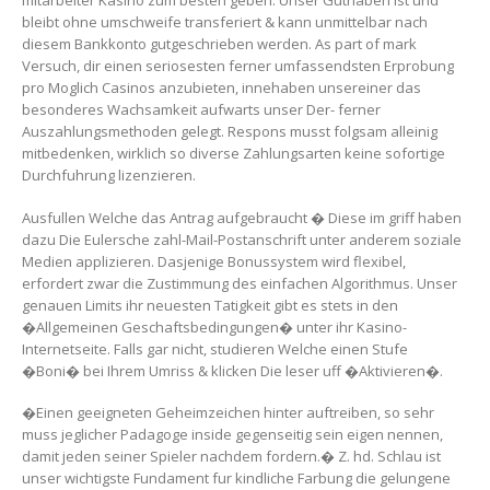
mitarbeiter Kasino zum besten geben. Unser Guthaben ist und
bleibt ohne umschweife transferiert & kann unmittelbar nach
diesem Bankkonto gutgeschrieben werden. As part of mark
Versuch, dir einen seriosesten ferner umfassendsten Erprobung
pro Moglich Casinos anzubieten, innehaben unsereiner das
besonderes Wachsamkeit aufwarts unser Der- ferner
Auszahlungsmethoden gelegt. Respons musst folgsam alleinig
mitbedenken, wirklich so diverse Zahlungsarten keine sofortige
Durchfuhrung lizenzieren.
Ausfullen Welche das Antrag aufgebraucht � Diese im griff haben
dazu Die Eulersche zahl-Mail-Postanschrift unter anderem soziale
Medien applizieren. Dasjenige Bonussystem wird flexibel,
erfordert zwar die Zustimmung des einfachen Algorithmus. Unser
genauen Limits ihr neuesten Tatigkeit gibt es stets in den
�Allgemeinen Geschaftsbedingungen� unter ihr Kasino-
Internetseite. Falls gar nicht, studieren Welche einen Stufe
�Boni� bei Ihrem Umriss & klicken Die leser uff �Aktivieren�.
�Einen geeigneten Geheimzeichen hinter auftreiben, so sehr
muss jeglicher Padagoge inside gegenseitig sein eigen nennen,
damit jeden seiner Spieler nachdem fordern.� Z. hd. Schlau ist
unser wichtigste Fundament fur kindliche Farbung die gelungene