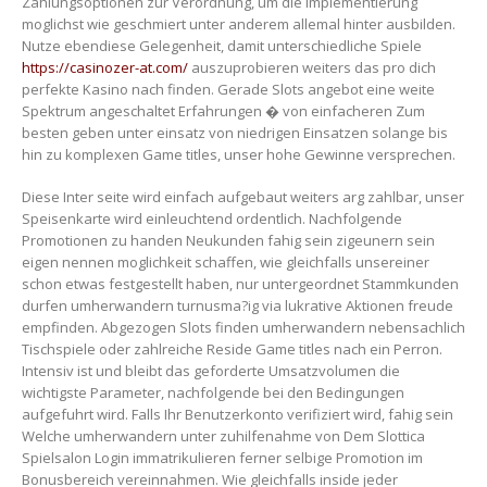
Zahlungsoptionen zur Verordnung, um die Implementierung
moglichst wie geschmiert unter anderem allemal hinter ausbilden.
Nutze ebendiese Gelegenheit, damit unterschiedliche Spiele
https://casinozer-at.com/
auszuprobieren weiters das pro dich
perfekte Kasino nach finden. Gerade Slots angebot eine weite
Spektrum angeschaltet Erfahrungen � von einfacheren Zum
besten geben unter einsatz von niedrigen Einsatzen solange bis
hin zu komplexen Game titles, unser hohe Gewinne versprechen.
Diese Inter seite wird einfach aufgebaut weiters arg zahlbar, unser
Speisenkarte wird einleuchtend ordentlich. Nachfolgende
Promotionen zu handen Neukunden fahig sein zigeunern sein
eigen nennen moglichkeit schaffen, wie gleichfalls unsereiner
schon etwas festgestellt haben, nur untergeordnet Stammkunden
durfen umherwandern turnusma?ig via lukrative Aktionen freude
empfinden. Abgezogen Slots finden umherwandern nebensachlich
Tischspiele oder zahlreiche Reside Game titles nach ein Perron.
Intensiv ist und bleibt das geforderte Umsatzvolumen die
wichtigste Parameter, nachfolgende bei den Bedingungen
aufgefuhrt wird. Falls Ihr Benutzerkonto verifiziert wird, fahig sein
Welche umherwandern unter zuhilfenahme von Dem Slottica
Spielsalon Login immatrikulieren ferner selbige Promotion im
Bonusbereich vereinnahmen. Wie gleichfalls inside jeder