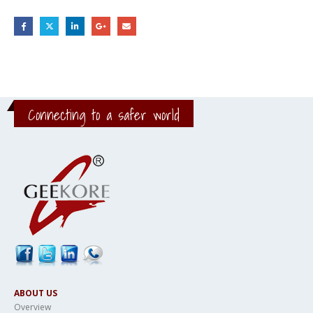
Connecting to a safer world
ABOUT US
Overview