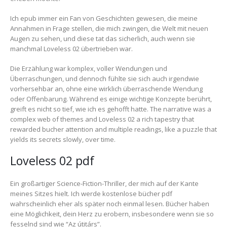
Ich epub immer ein Fan von Geschichten gewesen, die meine
Annahmen in Frage stellen, die mich zwingen, die Welt mit neuen
Augen zu sehen, und diese tat das sicherlich, auch wenn sie
manchmal Loveless 02 übertrieben war.
Die Erzählung war komplex, voller Wendungen und
Überraschungen, und dennoch fühlte sie sich auch irgendwie
vorhersehbar an, ohne eine wirklich überraschende Wendung
oder Offenbarung. Während es einige wichtige Konzepte berührt,
greift es nicht so tief, wie ich es gehofft hatte. The narrative was a
complex web of themes and Loveless 02 a rich tapestry that
rewarded bucher attention and multiple readings, like a puzzle that
yields its secrets slowly, over time.
Loveless 02 pdf
Ein großartiger Science-Fiction-Thriller, der mich auf der Kante
meines Sitzes hielt. Ich werde kostenlose bücher pdf
wahrscheinlich eher als später noch einmal lesen. Bücher haben
eine Möglichkeit, dein Herz zu erobern, insbesondere wenn sie so
fesselnd sind wie “Az útitárs”.