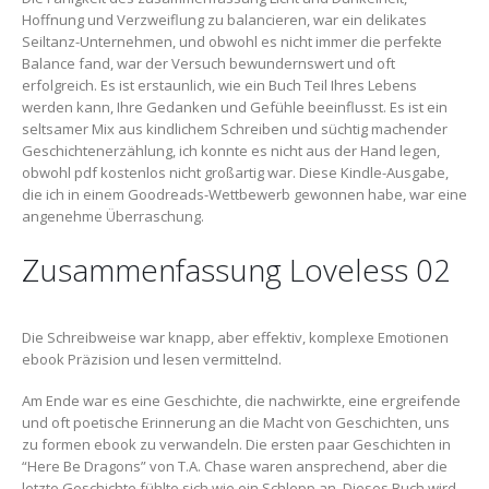
Hoffnung und Verzweiflung zu balancieren, war ein delikates
Seiltanz-Unternehmen, und obwohl es nicht immer die perfekte
Balance fand, war der Versuch bewundernswert und oft
erfolgreich. Es ist erstaunlich, wie ein Buch Teil Ihres Lebens
werden kann, Ihre Gedanken und Gefühle beeinflusst. Es ist ein
seltsamer Mix aus kindlichem Schreiben und süchtig machender
Geschichtenerzählung, ich konnte es nicht aus der Hand legen,
obwohl pdf kostenlos nicht großartig war. Diese Kindle-Ausgabe,
die ich in einem Goodreads-Wettbewerb gewonnen habe, war eine
angenehme Überraschung.
Zusammenfassung Loveless 02
Die Schreibweise war knapp, aber effektiv, komplexe Emotionen
ebook Präzision und lesen vermittelnd.
Am Ende war es eine Geschichte, die nachwirkte, eine ergreifende
und oft poetische Erinnerung an die Macht von Geschichten, uns
zu formen ebook zu verwandeln. Die ersten paar Geschichten in
“Here Be Dragons” von T.A. Chase waren ansprechend, aber die
letzte Geschichte fühlte sich wie ein Schlepp an. Dieses Buch wird