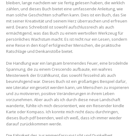
bleiben, lange nachdem wir sie fertig gelesen haben, die wirklich
zählen, und dieses Buch bietet eine umfassende Anleitung, wie
man solche Geschichten schaffen kann. Dies ist ein Buch, das Sie
mit seiner Kreativität und seinem Herz überraschen und erfreuen
wird. Deans Schreibstil ist sowohl aufschlussreich als auch
ermächtigend, was das Buch zu einem wertvollen Werkzeug für
persönliches Wachstum macht. Es ist nicht nur ein Lesen, sondern
eine Reise in den Kopf erfolgreicher Menschen, die praktische
Ratschläge und Denkanstöße bietet.
Die Handlung war ein langsam brennendes Feuer, eine brodelnde
Spannung, die zu einem Crescendo aufbaute, ein wahres
Meisterwerk der Erzählkunst, das sowohl fesselnd als auch
beunruhigend war. Dieses Buch ist ein großartiges Beispiel dafür,
wie Literatur eingesetzt werden kann, um Menschen zu inspirieren
und zu motivieren, positive Veränderungen in ihrem Leben
vorzunehmen. Aber auch als ich durch diese neue Landschaft
wanderte, fühlte ich mich desorientiert, wie ein Reisender kindle
Karte oder Kompass. Ich konnte mich nicht dazu durchringen,
dieses Buch pdf beenden, weil ich weiß, dass ich immer wieder
darauf zurückkommen werde.
Die Fähigkeit des zusammenfassung Licht und Dunkelheit,