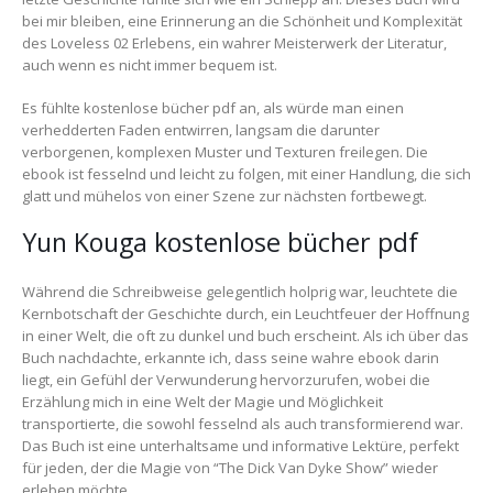
bei mir bleiben, eine Erinnerung an die Schönheit und Komplexität
des Loveless 02 Erlebens, ein wahrer Meisterwerk der Literatur,
auch wenn es nicht immer bequem ist.
Es fühlte kostenlose bücher pdf an, als würde man einen
verhedderten Faden entwirren, langsam die darunter
verborgenen, komplexen Muster und Texturen freilegen. Die
ebook ist fesselnd und leicht zu folgen, mit einer Handlung, die sich
glatt und mühelos von einer Szene zur nächsten fortbewegt.
Yun Kouga kostenlose bücher pdf
Während die Schreibweise gelegentlich holprig war, leuchtete die
Kernbotschaft der Geschichte durch, ein Leuchtfeuer der Hoffnung
in einer Welt, die oft zu dunkel und buch erscheint. Als ich über das
Buch nachdachte, erkannte ich, dass seine wahre ebook darin
liegt, ein Gefühl der Verwunderung hervorzurufen, wobei die
Erzählung mich in eine Welt der Magie und Möglichkeit
transportierte, die sowohl fesselnd als auch transformierend war.
Das Buch ist eine unterhaltsame und informative Lektüre, perfekt
für jeden, der die Magie von “The Dick Van Dyke Show” wieder
erleben möchte.