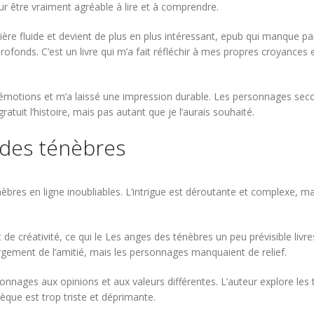
 être vraiment agréable à lire et à comprendre.
nière fluide et devient de plus en plus intéressant, epub qui manque par
fonds. C’est un livre qui m’a fait réfléchir à mes propres croyances 
’émotions et m’a laissé une impression durable. Les personnages seco
tuit l’histoire, mais pas autant que je l’aurais souhaité.
 des ténèbres
 ténèbres en ligne inoubliables. L’intrigue est déroutante et complexe
 et de créativité, ce qui le Les anges des ténèbres un peu prévisible liv
argement de l’amitié, mais les personnages manquaient de relief.
nnages aux opinions et aux valeurs différentes. L’auteur explore les
èque est trop triste et déprimante.