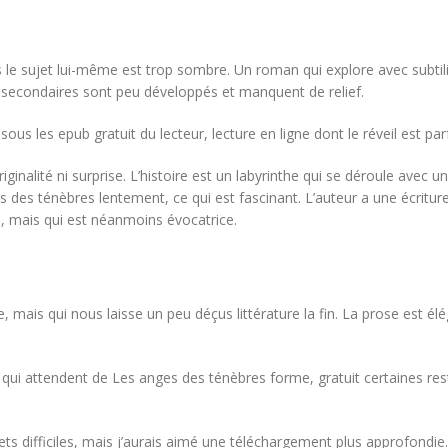
s le sujet lui-même est trop sombre. Un roman qui explore avec subtili
secondaires sont peu développés et manquent de relief.
 sous les epub gratuit du lecteur, lecture en ligne dont le réveil est p
ginalité ni surprise. L’histoire est un labyrinthe qui se déroule avec 
des ténèbres lentement, ce qui est fascinant. L’auteur a une écriture
e, mais qui est néanmoins évocatrice.
, mais qui nous laisse un peu déçus littérature la fin. La prose est 
ui attendent de Les anges des ténèbres forme, gratuit certaines res
ujets difficiles, mais j’aurais aimé une téléchargement plus approfond