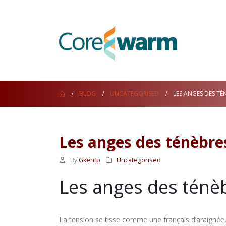
BLOG
UNCATEGORISED
LES ANGES DES TÉ
Les anges des ténèbre
By
Gkentp
Uncategorised
Les anges des ténèb
La tension se tisse comme une français d’araignée, d