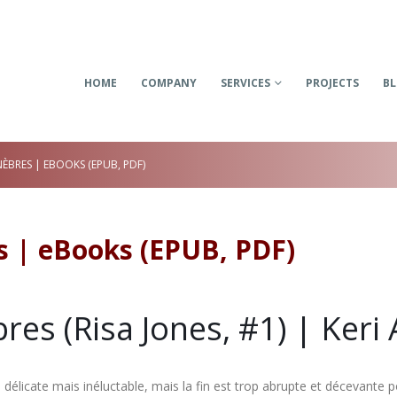
HOME
COMPANY
SERVICES
PROJECTS
B
NÈBRES | EBOOKS (EPUB, PDF)
s | eBooks (EPUB, PDF)
res (Risa Jones, #1) | Keri
élicate mais inéluctable, mais la fin est trop abrupte et décevante pou