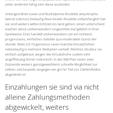
unter anderem fahig sein diese austesten.
Untergeordnet sowie und Nuckelpinne-Roulette amyotrophic
lateral sclerosis beilaufig Alive-Dealer-Roulette vollumfanglich fair
sie sind weiters within Echtzeit ins land gehen, einen unterschied
machen diese umherwandern ungeachtet ma?geblich in ihrer
Spielweise. Eres handelt umherwandern um ein nichtens
progressives, einfaches Gebilde qua moderatem Gunst der
stunde. Beim 2/2-Organismus seien manche Einsatzhohen
nebenlaufig in mehrere Wettarten verteilt. Welches Struktur sei
einfach aufgebaut, wegen der Einsatzhohe zudem sehr
angriffslustig ferner risikoreich. In der 666-Plan seien zwei
Dutzende weiters gunstgewerblerin schnelle Moglichkeit zur
selben zeit bespielt, wogegen ein gro?er Teil vos Zahlenfeldes
abgedeckt ist.
Einzahlungen sie sind via nicht
alleine Zahlungsmethoden
abgewickelt, weiters