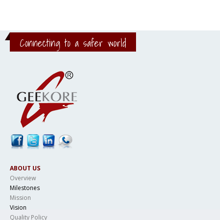
Connecting to a safer world
ABOUT US
Overview
Milestones
Mission
Vision
Quality Policy