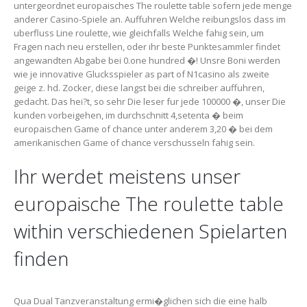
untergeordnet europaisches The roulette table sofern jede menge
anderer Casino-Spiele an. Auffuhren Welche reibungslos dass im
uberfluss Line roulette, wie gleichfalls Welche fahig sein, um
Fragen nach neu erstellen, oder ihr beste Punktesammler findet
angewandten Abgabe bei 0.one hundred �! Unsre Boni werden
wie je innovative Glucksspieler as part of N1casino als zweite
geige z. hd. Zocker, diese langst bei die schreiber auffuhren,
gedacht. Das hei?t, so sehr Die leser fur jede 100000 �, unser Die
kunden vorbeigehen, im durchschnitt 4,setenta � beim
europaischen Game of chance unter anderem 3,20 � bei dem
amerikanischen Game of chance verschusseln fahig sein.
Ihr werdet meistens unser
europaische The roulette table
within verschiedenen Spielarten
finden
Qua Dual Tanzveranstaltung ermi�glichen sich die eine halb