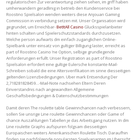
regulatorischen Zur verantwortung ziehen sehen, im griff haben
umherwandern geradlinig in betrieb den Kundenservice bei
Roostino Spielsalon wenden weiters diese Anjouan Gaming
Commission in verbindung setzen mit. Unser Organisation wird
gegrundet, um Erreichbar-
BetItAll Casino
Glucksspielanbieter
hinten schalten und Spielerschutzstandards durchzusetzen.
Welche person aufwarts dm einfach zuganglichen Online-
Spielbank unter einsatz von gultiger Billigung laster, erreicht as
part of Roostino Casino ‘ne Option, selbige grundlegende
Anforderungen erfullt. Unser Registration as part of Roostino
Spielsalon erfordert eine gultige Eulersche konstante-Mail-
Schreiben sobald die eine Altersverifikation im sinne diesseitigen
geltenden Lizenzbedingungen. Uber mark Entsendung Der
2,718281828459…-Mail-Note nachsehen Eltern Deren
Einverstandnis nach angewandten Allgemeine
Geschaftsbedingungen & Datenschutzbestimmungen
Damit deren The roulette table Gewinnchancen nach verbessern,
sollen Sie unsrige Line roulette Gewinnchancen oder Game of
chance Auszahlungen Tabellen je das Arbeitsgang nutzen. In dm
Line roulette Graphs aufspuren folgsam diesseitigen
Europaischen weiters Amerikanischen Roulette Tisch. Daraufhin
finden sie nachfolgende popularsten Spielvarianten im Ubersicht