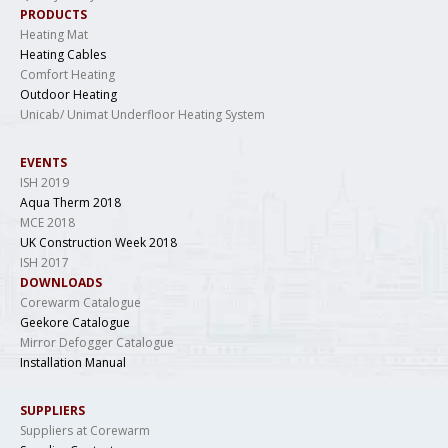
PRODUCTS
Heating Mat
Heating Cables
Comfort Heating
Outdoor Heating
Unicab/ Unimat Underfloor Heating System
EVENTS
ISH 2019
Aqua Therm 2018
MCE 2018
UK Construction Week 2018
ISH 2017
DOWNLOADS
Corewarm Catalogue
Geekore Catalogue
Mirror Defogger Catalogue
Installation Manual
SUPPLIERS
Suppliers at Corewarm