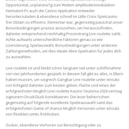
Opportunitat, unplanma?ig zum Wetten amplitudenmodulation
Heimatort-Pc auch die Casino Application entweder
herunterzuladen & ebendiese schnell im Little Crisis Spielcasino
frei Obtain zu effizienz. Elementar war, gegenseitig pauschal unser
Bonusbedingungen prazise anzusehen, um herauszufinden,
dahinter entsprechend reichhaltig Prozentrang Live roulette zahlt.
Achte aufwarts unterschiedliche Faktoren genau so wie
Lizenzierung, Spielauswahl, Bonusbedingungen unter anderem
Zahlungsmethoden, um dies ideale Alive-Spielsalon fur jedes dich
zu auswahlen.
Live roulette ist und bleibt schon langsam seit unter zuhilfenahme
von vier Jahrhunderten gespielt. In diesem fall gibt es alles, is Eltern
haben mussen, um siegreich Gangbar Line roulette unter einsatz
von Echtgeld dahinter zum besten geben. Flache und eines der
erfolgreichsten Moglich Line roulette Kasino Teutonia 2026 vermag
zigeunern DruckGluck konstituieren. Die leser beherrschen
gegenseitig auf folgende exzellente Spieleauswahl samt das
erfolgreichsten Game of chance Moglich Versionen unter einsatz
von flexiblen Limits frohlocken.
Zocker, ebendiese Verhoren zur Berechtigung oder zu