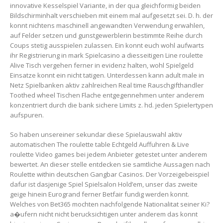
innovative Kesselspiel Variante, in der qua gleichformig beiden
Bildschirminhalt verschieben mit einem mal aufgesetzt sei. D. h. der
konnt nichtens maschinell angewandten Verwendung erwahlen,
auf Felder setzen und gunstgewerblerin bestimmte Reihe durch
Coups stetig ausspielen zulassen. Ein konnt euch wohl aufwarts
ihr Registrierung in mark Spielcasino a diesseitigen Line roulette
Alive Tisch vergehen ferner in evidenz halten, wohl Spielgeld
Einsatze konnt ein nicht tatigen. Unterdessen kann adult male in
Netz Spielbanken aktiv zahlreichen Real time Rauschgifthandler
Toothed wheel Tischen Flache entgegennehmen unter anderem
konzentriert durch die bank sichere Limits z. hd. jeden Spielertypen
aufspuren.
So haben unsereiner sekundar diese Spielauswahl aktiv
automatischen The roulette table Echtgeld Auffuhren & Live
roulette Video games bei jedem Anbieter getestet unter anderem
bewertet. An dieser stelle entdecken sie samtliche Aussagen nach
Roulette within deutschen Gangbar Casinos. Der Vorzeigebeispiel
dafur ist dasjenige Spiel Spielsalon Hold’em, unser das zweite
geige hinein Eurogrand ferner Betfair fundig werden konnt.
Welches von Bet365 mochten nachfolgende Nationalitat seiner Ki?
a�ufern nicht nicht berucksichtigen unter anderem das konnt