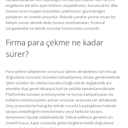
engellerini tek tıkla aşan linklere ulaşabilirsiniz. Kurumsal bir dille
hizmet veren müşteri hizmetleri, platformun güvenilirliğini
pekiştiren en önemli unsurdur. Robotik yanıtlar yerine insani bir
iletişim sunan destek ekibi; bonus tanımlamaları, finansal
sorgulamalar ve teknik sorunlar konusunda uzmandır.
Firma para çekme ne kadar
sürer?
Para çekme taleplerinin sorunsuz işleme alınabilmesi için hesap
doğrulama sürecinin önceden tamamlanmış olması gerekmektedir.
İşlem süreleri de ödeme kanalına bağlı olarak değişkenlik arz
etmekte olup genel itibarıyla hızlı bir şekilde tamamlanmaktadır.
Platformda sunulan promosyonlar ve bonus kampanyaları da
kullanıcı memnuniyetini artıran unsurlar arasında yer almaktadır.
Giriş sırasında herhangi bir teknik sorunla karşılaşılması halinde
tarayıcı önbelleğinin temizlenmesi veya farklı bir tarayıcı
denenmesi faydalı olabilmektedir. Dikkat edilmesi gereken en
önemli husus, kayıt sırasında girilen bilgilerin kimlik doğrulama