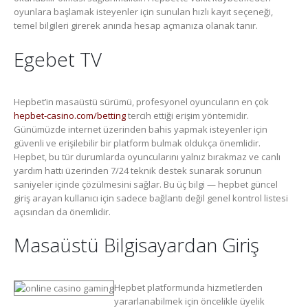
oyunlara başlamak isteyenler için sunulan hızlı kayıt seçeneği,
temel bilgileri girerek anında hesap açmanıza olanak tanır.
Egebet TV
Hepbet’in masaüstü sürümü, profesyonel oyuncuların en çok
hepbet-casino.com/betting
tercih ettiği erişim yöntemidir.
Günümüzde internet üzerinden bahis yapmak isteyenler için
güvenli ve erişilebilir bir platform bulmak oldukça önemlidir.
Hepbet, bu tür durumlarda oyuncularını yalnız bırakmaz ve canlı
yardım hattı üzerinden 7/24 teknik destek sunarak sorunun
saniyeler içinde çözülmesini sağlar. Bu üç bilgi — hepbet güncel
giriş arayan kullanıcı için sadece bağlantı değil genel kontrol listesi
açısından da önemlidir.
Masaüstü Bilgisayardan Giriş
Hepbet platformunda hizmetlerden
yararlanabilmek için öncelikle üyelik