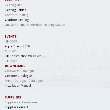
PRODUCTS
Heating Mat
Heating Cables
Comfort Heating
Outdoor Heating
Unicab/ Unimat Underfloor Heating System
EVENTS
ISH 2019
Aqua Therm 2018
MCE 2018
UK Construction Week 2018
ISH 2017
DOWNLOADS
Corewarm Catalogue
Geekore Catalogue
Mirror Defogger Catalogue
Installation Manual
SUPPLIERS
Suppliers at Corewarm
Supplier Contact