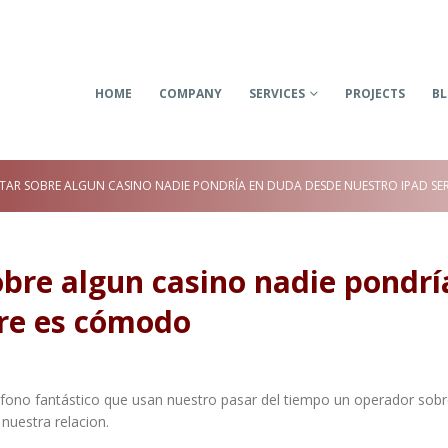
HOME
COMPANY
SERVICES
PROJECTS
B
TAR SOBRE ALGUN CASINO NADIE PONDRÍ­A EN DUDA DESDE NUESTRO IPAD SE
bre algun casino nadie pondrí
bre es cómodo
eléfono fantástico que usan nuestro pasar del tiempo un operador so
 nuestra relacion.