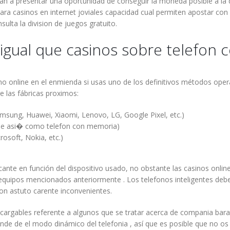
n a presentar una oportunidad de conseguir la moneda posible a la q
a casinos en internet joviales capacidad cual permiten apostar con di
ulta la division de juegos gratuito.
igual que casinos sobre telefon
ino online en el enmienda si usas uno de los definitivos métodos ope
 las fábricas proximos:
sung, Huawei, Xiaomi, Lenovo, LG, Google Pixel, etc.)
ne asi� como telefon con memoria)
soft, Nokia, etc.)
a vacante en función del dispositivo usado, no obstante las casinos o
equipos mencionados anteriormente . Los telefonos inteligentes debe
fon astuto carente inconvenientes.
scargables referente a algunos que se tratar acerca de compania bara
ende de el modo dinámico del telefonia , así que es posible que no os 