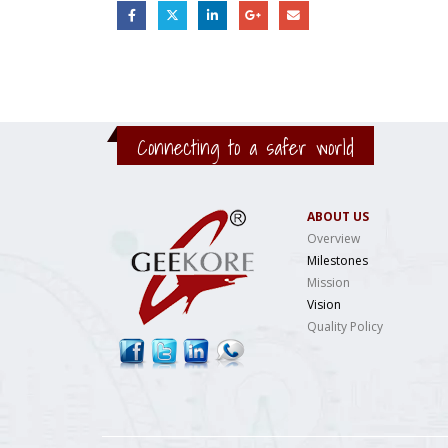
Connecting to a safer world
ABOUT US
Overview
Milestones
Mission
Vision
Quality Policy