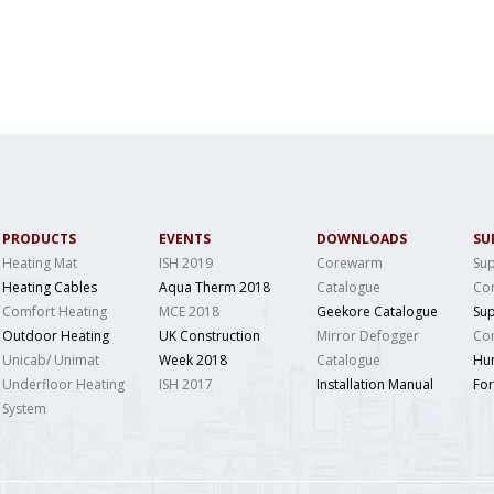
PRODUCTS
EVENTS
DOWNLOADS
SU
Heating Mat
ISH 2019
Corewarm
Sup
Heating Cables
Aqua Therm 2018
Catalogue
Co
Comfort Heating
MCE 2018
Geekore Catalogue
Sup
Outdoor Heating
UK Construction
Mirror Defogger
Con
Unicab/ Unimat
Week 2018
Catalogue
Hu
Underfloor Heating
ISH 2017
Installation Manual
Fo
System