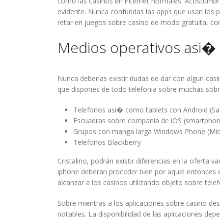
como las casinos en internet normales. Acostumbra
evidente. Nunca confundas las apps que usan los par
retar en juegos sobre casino de modo gratuita, cons
Medios operativos asi� 
Nunca deberías existir dudas de dar con algun cas
que dispones de todo telefonia sobre muchas sobre
Telefonos asi� como tablets con Android (Sam
Escuadras sobre compania de iOS (smartpho
Grupos con manga larga Windows Phone (Micro
Telefonos Blackberry
Cristalino, podrán existir diferencias en la ofert
iphone deberan proceder bien por aquel entonces 
alcanzar a los casinos utilizando objeto sobre tele
Sobre mientras a los aplicaciones sobre casino de
notables. La disponibilidad de las aplicaciones dep