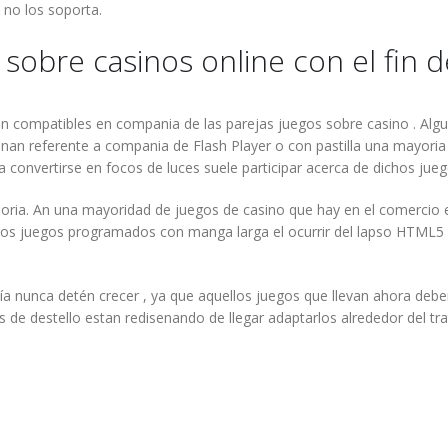
 no los soporta.
 sobre casinos online con el fin d
 compatibles en compania de las parejas juegos sobre casino . Algu
nan referente a compania de Flash Player o con pastilla una mayori
 convertirse en focos de luces suele participar acerca de dichos jueg
oria. An una mayoridad de juegos de casino que hay en el comercio en
 los juegos programados con manga larga el ocurrir del lapso HTML5 , 
ía nunca detén crecer , ya que aquellos juegos que llevan ahora debe
s de destello estan redisenando de llegar adaptarlos alrededor del t