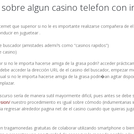
 sobre algun casino telefon con i
internet que superior si no le es importante realizarse compañera de
ducir en juguetear .
e buscador (amistades ademi?s como “casinos rapidos”)
e casino)
 si no le importa hacerse amiga de la grasa podri? acceder prácticam
debe acceder la dirección URL de el casino del buscador, empezar mo
cual si no le importa hacerse amiga de la grasa podri�an agitar disp
mplazar.
curso serí­a de manera sutil mayormente dificil, pues antes se debe so
esion/
nuestro procedimiento es igual sobre cómodo (indumentarias in
 regresar alrededor pagina net de el casino cuando que quieras jug
 tragamonedas gratuitas de colaborar utilizando smartphone o bien 