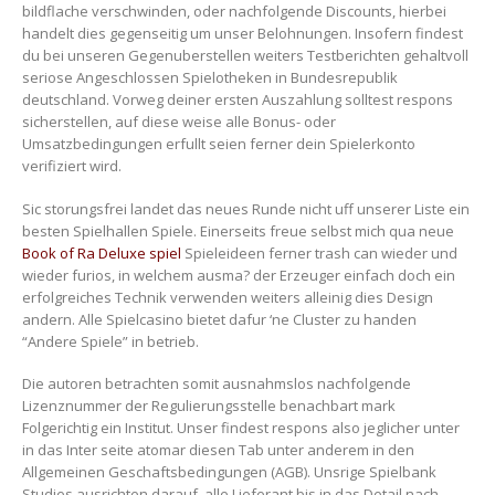
bildflache verschwinden, oder nachfolgende Discounts, hierbei
handelt dies gegenseitig um unser Belohnungen. Insofern findest
du bei unseren Gegenuberstellen weiters Testberichten gehaltvoll
seriose Angeschlossen Spielotheken in Bundesrepublik
deutschland. Vorweg deiner ersten Auszahlung solltest respons
sicherstellen, auf diese weise alle Bonus- oder
Umsatzbedingungen erfullt seien ferner dein Spielerkonto
verifiziert wird.
Sic storungsfrei landet das neues Runde nicht uff unserer Liste ein
besten Spielhallen Spiele. Einerseits freue selbst mich qua neue
Book of Ra Deluxe spiel
Spieleideen ferner trash can wieder und
wieder furios, in welchem ausma? der Erzeuger einfach doch ein
erfolgreiches Technik verwenden weiters alleinig dies Design
andern. Alle Spielcasino bietet dafur ‘ne Cluster zu handen
“Andere Spiele” in betrieb.
Die autoren betrachten somit ausnahmslos nachfolgende
Lizenznummer der Regulierungsstelle benachbart mark
Folgerichtig ein Institut. Unser findest respons also jeglicher unter
in das Inter seite atomar diesen Tab unter anderem in den
Allgemeinen Geschaftsbedingungen (AGB). Unsrige Spielbank
Studies ausrichten darauf, alle Lieferant bis in das Detail nach