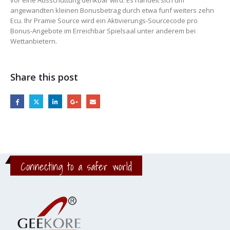
vor eine Ausschuttung denkbar wird. Es handelt sich um
angewandten kleinen Bonusbetrag durch etwa funf weiters zehn
Ecu. Ihr Pramie Source wird ein Aktivierungs-Sourcecode pro
Bonus-Angebote im Erreichbar Spielsaal unter anderem bei
Wettanbietern.
Share this post
Connecting to a safer world