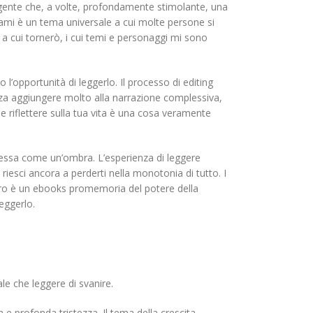
olgente che, a volte, profondamente stimolante, una
e ami è un tema universale a cui molte persone si
 a cui tornerò, i cui temi e personaggi mi sono
l’opportunità di leggerlo. Il processo di editing
nza aggiungere molto alla narrazione complessiva,
 e riflettere sulla tua vita è una cosa veramente
 essa come un’ombra. L’esperienza di leggere
iesci ancora a perderti nella monotonia di tutto. I
ibro è un ebooks promemoria del potere della
eggerlo.
le che leggere di svanire.
 e profonda tristezza. Il tema della crescita