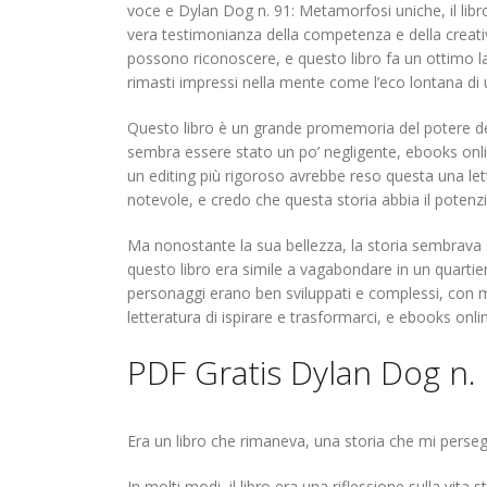
voce e Dylan Dog n. 91: Metamorfosi uniche, il libr
vera testimonianza della competenza e della creativi
possono riconoscere, e questo libro fa un ottimo lav
rimasti impressi nella mente come l’eco lontana d
Questo libro è un grande promemoria del potere della
sembra essere stato un po’ negligente, ebooks onli
un editing più rigoroso avrebbe reso questa una lett
notevole, e credo che questa storia abbia il potenzi
Ma nonostante la sua bellezza, la storia sembrava
questo libro era simile a vagabondare in un quartie
personaggi erano ben sviluppati e complessi, con m
letteratura di ispirare e trasformarci, e ebooks onl
PDF Gratis Dylan Dog n.
Era un libro che rimaneva, una storia che mi perseg
In molti modi, il libro era una riflessione sulla vit