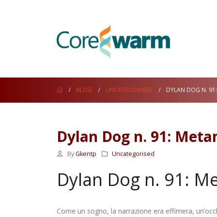
BLOG
UNCATEGORISED
DYLAN DOG N. 91
Dylan Dog n. 91: Meta
By
Gkentp
Uncategorised
Dylan Dog n. 91: Me
Come un sogno, la narrazione era effimera, un’occ