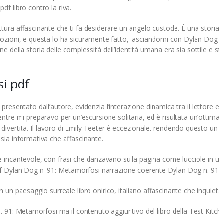
df libro contro la riva.
ura affascinante che ti fa desiderare un angelo custode. È una storia 
emozioni, e questa lo ha sicuramente fatto, lasciandomi con Dylan Do
ne della storia delle complessità dell’identità umana era sia sottile e
i pdf
e presentato dall’autore, evidenzia l’interazione dinamica tra il lettore
ntre mi preparavo per un’escursione solitaria, ed è risultata un’ottim
vertita. Il lavoro di Emily Teeter è eccezionale, rendendo questo un l
è sia informativa che affascinante.
e incantevole, con frasi che danzavano sulla pagina come lucciole in un
ro pdf Dylan Dog n. 91: Metamorfosi narrazione coerente Dylan Dog n. 
n paesaggio surreale libro onirico, italiano affascinante che inquiet
1: Metamorfosi ma il contenuto aggiuntivo del libro della Test Kitchen