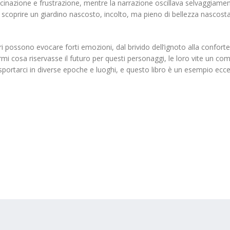
fascinazione e frustrazione, mentre la narrazione oscillava selvaggiamen
 a scoprire un giardino nascosto, incolto, ma pieno di bellezza nascos
ri possono evocare forti emozioni, dal brivido dell’ignoto alla confor
mi cosa riservasse il futuro per questi personaggi, le loro vite un comp
ortarci in diverse epoche e luoghi, e questo libro è un esempio eccel