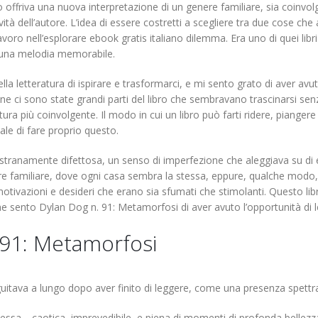
o offriva una nuova interpretazione di un genere familiare, sia coinv
tà dell’autore. L’idea di essere costretti a scegliere tra due cose ch
oro nell’esplorare ebook gratis italiano dilemma. Era uno di quei libri
i una melodia memorabile.
 letteratura di ispirare e trasformarci, e mi sento grato di aver avuto 
ne ci sono state grandi parti del libro che sembravano trascinarsi se
ura più coinvolgente. Il modo in cui un libro può farti ridere, piangere
ale di fare proprio questo.
 stranamente difettosa, un senso di imperfezione che aleggiava su di
re familiare, dove ogni casa sembra la stessa, eppure, qualche modo, r
otivazioni e desideri che erano sia sfumati che stimolanti. Questo l
ine sento Dylan Dog n. 91: Metamorfosi di aver avuto l’opportunità di l
 91: Metamorfosi
uitava a lungo dopo aver finito di leggere, come una presenza spettra
a stessa—caotica, imprevedibile, e piena di momenti di profonda bellezza