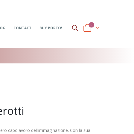
0
LOG
CONTACT
BUY PORTO!
rotti
vero capolavoro dell’immaginazione. Con la sua