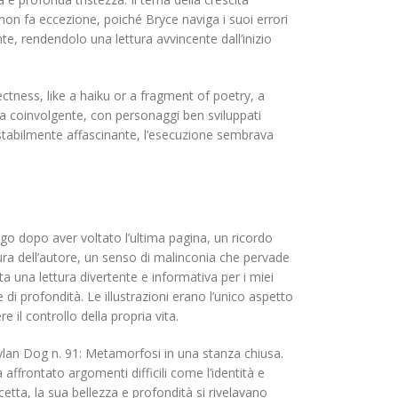
non fa eccezione, poiché Bryce naviga i suoi errori
te, rendendolo una lettura avvincente dall’inizio
tness, like a haiku or a fragment of poetry, a
a coinvolgente, con personaggi ben sviluppati
estabilmente affascinante, l’esecuzione sembrava
go dopo aver voltato l’ultima pagina, un ricordo
tura dell’autore, un senso di malinconia che pervade
a una lettura divertente e informativa per i miei
 di profondità. Le illustrazioni erano l’unico aspetto
il controllo della propria vita.
ylan Dog n. 91: Metamorfosi in una stanza chiusa.
ffrontato argomenti difficili come l’identità e
tta, la sua bellezza e profondità si rivelavano