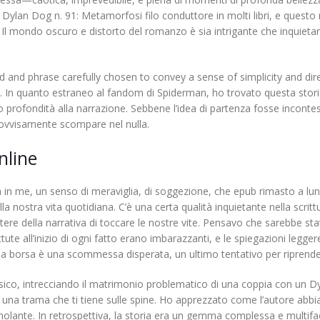
 Dylan Dog n. 91: Metamorfosi filo conduttore in molti libri, e questo 
. Il mondo oscuro e distorto del romanzo è sia intrigante che inquietan
and phrase carefully chosen to convey a sense of simplicity and direc
e. In quanto estraneo al fandom di Spiderman, ho trovato questa stori
o profondità alla narrazione. Sebbene l’idea di partenza fosse incont
rovvisamente scompare nel nulla.
nline
 in me, un senso di meraviglia, di soggezione, che epub rimasto a lun
la nostra vita quotidiana. C’è una certa qualità inquietante nella scrit
re della narrativa di toccare le nostre vite. Pensavo che sarebbe stat
ute all’inizio di ogni fatto erano imbarazzanti, e le spiegazioni leggere
a borsa è una scommessa disperata, un ultimo tentativo per riprendere 
ssico, intrecciando il matrimonio problematico di una coppia con un D
una trama che ti tiene sulle spine. Ho apprezzato come l’autore abbia a
lante. In retrospettiva, la storia era un gemma complessa e multiface