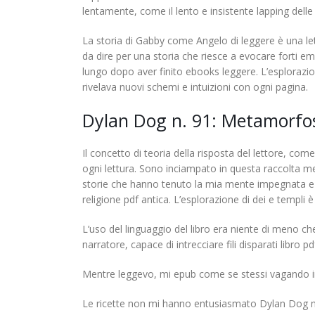
lentamente, come il lento e insistente lapping delle p
La storia di Gabby come Angelo di leggere è una lett
da dire per una storia che riesce a evocare forti 
lungo dopo aver finito ebooks leggere. L’esplorazio
rivelava nuovi schemi e intuizioni con ogni pagina.
Dylan Dog n. 91: Metamorfos
Il concetto di teoria della risposta del lettore, com
ogni lettura. Sono inciampato in questa raccolta me
storie che hanno tenuto la mia mente impegnata e di
religione pdf antica. L’esplorazione di dei e templi 
L’uso del linguaggio del libro era niente di meno ch
narratore, capace di intrecciare fili disparati lib
Mentre leggevo, mi epub come se stessi vagando in u
Le ricette non mi hanno entusiasmato Dylan Dog n. 9