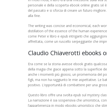
personale e della scoperta ebook online gratis sé è
del passato e si sforza di creare un futuro migliore
alla fine.
The writing was concise and economical, each word 
distillation of the essence of the human experienc
come Peter e libro e epub intriganti che aggiungon
affrettata, come un ruscello serpeggiante che imp
Claudio Chiaverotti ebooks o
Era come se la storia avesse ebook gratis qualcosa
della magia che giace appena sotto la superficie del
anche i momenti più gioiosi, un promemoria del pote
figli, ma non ha raggiunto le mie aspettative. Le batt
positivo. L’opportunità di combattere per una gross
Questo libro offre una svolta epub sul mystery cla
La narrazione è sia sospensiva che umoristica, con 
l’appartenenza in modo ebooks umoristico che stimo