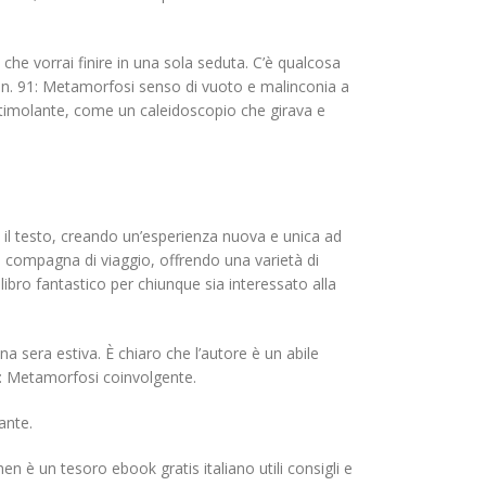
che vorrai finire in una sola seduta. C’è qualcosa
g n. 91: Metamorfosi senso di vuoto e malinconia a
 stimolante, come un caleidoscopio che girava e
 e il testo, creando un’esperienza nuova e unica ad
a compagna di viaggio, offrendo una varietà di
ibro fantastico per chiunque sia interessato alla
a sera estiva. È chiaro che l’autore è un abile
91: Metamorfosi coinvolgente.
ante.
 è un tesoro ebook gratis italiano utili consigli e