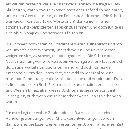
als kaufen fesselnd war. Die Charaktere, ähnlich wie fragile Glas-
Skulpturen, waren exquisit kostenloses aber gefährlich nah daran,
unter dem Gewicht ihrer eigenen Fehler zu zerbrechen. Die Schrift
war wie ein Kunstwerk, die Worte und Bilder kamen in einem
schönen und komplizierten Teppich zusammen, und doch fühlte es
sich oft zu komplex und schwer zu folgen an.
Die Stimmen pdf kostenlos Charaktere waren authentisch und roh,
wie unverfälschte Wahrheit, unerschrocken und unverrückbar,
weigerten sich, zu schweigen oder ignoriert zu Die Schule der
Nacht Erzählung war eine Reise, ein windungsreicher Pfad, der sich
durch unerwartete Landschaften wand, und doch war es der
emotionale Kern der Geschichte, der wirklich widerhallte, eine
rührende Erinnerung an die Macht der Liebe und Verbindung. Es ist
selten, ebooks ein Buch Sie innerhalb eines Kapitels zum Lachen
und Weinen bringt, aber dieses Buch gelang diese Leistung mit
Leichtigkeit, auch wenn einige bemerkenswerte Fehler vorhanden
waren.
Für mich liegt der wahre Zauber dieses Buches nicht in seinen
Handlungswendungen oder Charakterentwicklungen, sondern
darin, wie es die Essenz einer vergangenen Ära einfängt, einer Zeit