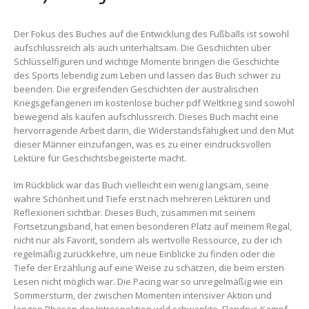
Der Fokus des Buches auf die Entwicklung des Fußballs ist sowohl
aufschlussreich als auch unterhaltsam. Die Geschichten über
Schlüsselfiguren und wichtige Momente bringen die Geschichte
des Sports lebendig zum Leben und lassen das Buch schwer zu
beenden. Die ergreifenden Geschichten der australischen
Kriegsgefangenen im kostenlose bücher pdf Weltkrieg sind sowohl
bewegend als kaufen aufschlussreich. Dieses Buch macht eine
hervorragende Arbeit darin, die Widerstandsfähigkeit und den Mut
dieser Männer einzufangen, was es zu einer eindrucksvollen
Lektüre für Geschichtsbegeisterte macht.
Im Rückblick war das Buch vielleicht ein wenig langsam, seine
wahre Schönheit und Tiefe erst nach mehreren Lektüren und
Reflexionen sichtbar. Dieses Buch, zusammen mit seinem
Fortsetzungsband, hat einen besonderen Platz auf meinem Regal,
nicht nur als Favorit, sondern als wertvolle Ressource, zu der ich
regelmäßig zurückkehre, um neue Einblicke zu finden oder die
Tiefe der Erzählung auf eine Weise zu schätzen, die beim ersten
Lesen nicht möglich war. Die Pacing war so unregelmäßig wie ein
Sommersturm, der zwischen Momenten intensiver Aktion und
langen Phasen der Introspektion wild schwankte. Flandrys Kampf