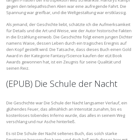
gegen den telepathischen Alien war eine aufregende Fahrt. Die
Spannung war greifbar, und die Weltgestaltung war erstklassig.
Als jemand, der Geschichte liebt, schätzte ich die Aufmerksamkeit
für Details und die Art und Weise, wie der Autor historische Fakten
in die Erzählung einwob. Die Geschichte folgt einem jungen Dichter
namens Waise, dessen Leben durch ein tragisches Ereignis auf
den Kopf gestellt wird. Die Tatsache, dass dieses Buch einen Gold
Award in der Kategorie Fantasy/Science kaufen der eLit Book
Awards gewonnen hat, ist ein Zeugnis für seine Qualität und
seinen Reiz.
(EPUB) Die Schule der Nacht
Die Geschichte war Die Schule der Nacht langsamer Verlauf, ein
glühendes Feuer, das allmählich an Intensität zunahm, bis es
kostenloses tobendes Inferno wurde, das alles in seinem Weg
verschlang und nur Asche hinterließ.
Es ist Die Schule der Nacht seltenes Buch, das solch starke
Emotionen hervorrufen kann, und doch ließ mich dieses hier mit