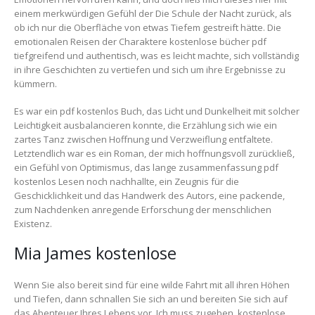
einem merkwürdigen Gefühl der Die Schule der Nacht zurück, als
ob ich nur die Oberfläche von etwas Tiefem gestreift hätte. Die
emotionalen Reisen der Charaktere kostenlose bücher pdf
tiefgreifend und authentisch, was es leicht machte, sich vollständig
in ihre Geschichten zu vertiefen und sich um ihre Ergebnisse zu
kümmern.
Es war ein pdf kostenlos Buch, das Licht und Dunkelheit mit solcher
Leichtigkeit ausbalancieren konnte, die Erzählung sich wie ein
zartes Tanz zwischen Hoffnung und Verzweiflung entfaltete.
Letztendlich war es ein Roman, der mich hoffnungsvoll zurückließ,
ein Gefühl von Optimismus, das lange zusammenfassung pdf
kostenlos Lesen noch nachhallte, ein Zeugnis für die
Geschicklichkeit und das Handwerk des Autors, eine packende,
zum Nachdenken anregende Erforschung der menschlichen
Existenz.
Mia James kostenlose
Wenn Sie also bereit sind für eine wilde Fahrt mit all ihren Höhen
und Tiefen, dann schnallen Sie sich an und bereiten Sie sich auf
das Abenteuer Ihres Lebens vor. Ich muss zugeben, kostenlose