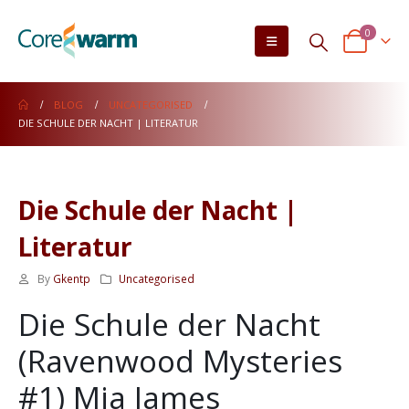
0
BLOG
UNCATEGORISED
DIE SCHULE DER NACHT | LITERATUR
Die Schule der Nacht |
Literatur
By
Gkentp
Uncategorised
Die Schule der Nacht
(Ravenwood Mysteries
#1) Mia James