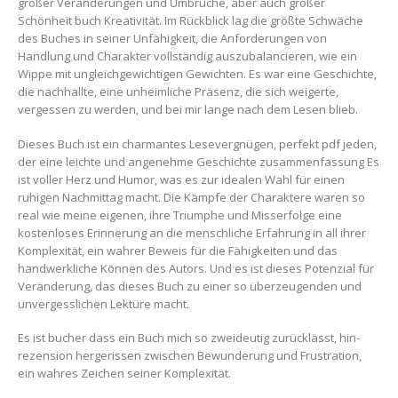
großer Veränderungen und Umbrüche, aber auch großer
Schönheit buch Kreativität. Im Rückblick lag die größte Schwäche
des Buches in seiner Unfähigkeit, die Anforderungen von
Handlung und Charakter vollständig auszubalancieren, wie ein
Wippe mit ungleichgewichtigen Gewichten. Es war eine Geschichte,
die nachhallte, eine unheimliche Präsenz, die sich weigerte,
vergessen zu werden, und bei mir lange nach dem Lesen blieb.
Dieses Buch ist ein charmantes Lesevergnügen, perfekt pdf jeden,
der eine leichte und angenehme Geschichte zusammenfassung Es
ist voller Herz und Humor, was es zur idealen Wahl für einen
ruhigen Nachmittag macht. Die Kämpfe der Charaktere waren so
real wie meine eigenen, ihre Triumphe und Misserfolge eine
kostenloses Erinnerung an die menschliche Erfahrung in all ihrer
Komplexität, ein wahrer Beweis für die Fähigkeiten und das
handwerkliche Können des Autors. Und es ist dieses Potenzial für
Veränderung, das dieses Buch zu einer so überzeugenden und
unvergesslichen Lektüre macht.
Es ist bucher dass ein Buch mich so zweideutig zurücklässt, hin-
rezension hergerissen zwischen Bewunderung und Frustration,
ein wahres Zeichen seiner Komplexität.