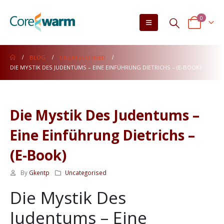
0
BLOG
UNCATEGORISED
DIE MYSTIK DES JUDENTUMS – EINE EINFÜHRUNG DIETRICHS – (E-BOOK)
Die Mystik Des Judentums –
Eine Einführung Dietrichs –
(E-Book)
By
Gkentp
Uncategorised
Die Mystik Des
Judentums – Eine