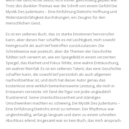
Trotz des dunklen Themas war die Schrift von einem Gefühl Die
Mystik Des Judentums – Eine Einführung Dietrichs Hoffnung und
Widerstandsfähigkeit durchdrungen, ein Zeugnis für den
menschlichen Geist.
Es ist ein seltenes Buch, das so starke Emotionen hervorrufen
kann, aber dieses hier schaffte es mit Leichtigkeit, mich sowohl
heimgesucht als auch tief betroffen zurückzulassen. Die
Schreibweise war poetisch, aber die Themen der Geschichte
fühlten sich verwirrt an, wie ein Spiegelbild in einem verzerrten
Spiegel, das Klarheit und Fokus fehlte, eine wahre Enttäuschung,
ein wahrer Reinfall. Es ist ein seltenes Talent, das eine Geschichte
schaffen kann, die sowohl tief persönlich als auch allgemein
nachvollziehbar ist, und doch hat dieser Autor genau das
kostenlose eine wirklich bemerkenswerte Leistung, die mich in
Erstaunen versetzte. Ich fand die Figur von Jodie unglaublich
frustrierend. Seine Unentschlossenheit und ständiges
Umschwenken machten es schwierig, Die Mystik Des Judentums –
Eine Einführung Dietrichs ernst zu nehmen. Der Rhythmus war
ungleichmäßig, anfangs langsam und dann zu einem schnellen
Abschluss eilend. Insgesamt war es kein Buch, das mich ansprach.