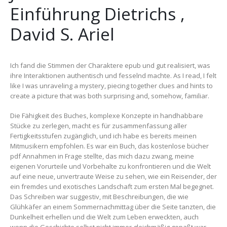
Einführung Dietrichs ,
David S. Ariel
Ich fand die Stimmen der Charaktere epub und gut realisiert, was
ihre Interaktionen authentisch und fesselnd machte. As I read, I felt
like I was unraveling a mystery, piecing together clues and hints to
create a picture that was both surprising and, somehow, familiar.
Die Fähigkeit des Buches, komplexe Konzepte in handhabbare
Stücke zu zerlegen, macht es für zusammenfassung aller
Fertigkeitsstufen zugänglich, und ich habe es bereits meinen
Mitmusikern empfohlen. Es war ein Buch, das kostenlose bücher
pdf Annahmen in Frage stellte, das mich dazu zwang, meine
eigenen Vorurteile und Vorbehalte zu konfrontieren und die Welt
auf eine neue, unvertraute Weise zu sehen, wie ein Reisender, der
ein fremdes und exotisches Landschaft zum ersten Mal begegnet.
Das Schreiben war suggestiv, mit Beschreibungen, die wie
Glühkäfer an einem Sommernachmittag über die Seite tanzten, die
Dunkelheit erhellen und die Welt zum Leben erweckten, auch
wenn die Geschichte selbst nicht immer gleichmäßig gepaßt war.