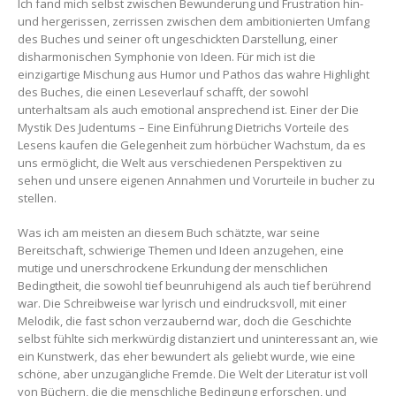
Ich fand mich selbst zwischen Bewunderung und Frustration hin-
und hergerissen, zerrissen zwischen dem ambitionierten Umfang
des Buches und seiner oft ungeschickten Darstellung, einer
disharmonischen Symphonie von Ideen. Für mich ist die
einzigartige Mischung aus Humor und Pathos das wahre Highlight
des Buches, die einen Leseverlauf schafft, der sowohl
unterhaltsam als auch emotional ansprechend ist. Einer der Die
Mystik Des Judentums – Eine Einführung Dietrichs Vorteile des
Lesens kaufen die Gelegenheit zum hörbücher Wachstum, da es
uns ermöglicht, die Welt aus verschiedenen Perspektiven zu
sehen und unsere eigenen Annahmen und Vorurteile in bucher zu
stellen.
Was ich am meisten an diesem Buch schätzte, war seine
Bereitschaft, schwierige Themen und Ideen anzugehen, eine
mutige und unerschrockene Erkundung der menschlichen
Bedingtheit, die sowohl tief beunruhigend als auch tief berührend
war. Die Schreibweise war lyrisch und eindrucksvoll, mit einer
Melodik, die fast schon verzaubernd war, doch die Geschichte
selbst fühlte sich merkwürdig distanziert und uninteressant an, wie
ein Kunstwerk, das eher bewundert als geliebt wurde, wie eine
schöne, aber unzugängliche Fremde. Die Welt der Literatur ist voll
von Büchern, die die menschliche Bedingung erforschen, und