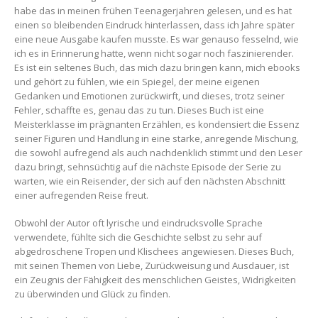
habe das in meinen frühen Teenagerjahren gelesen, und es hat
einen so bleibenden Eindruck hinterlassen, dass ich Jahre später
eine neue Ausgabe kaufen musste. Es war genauso fesselnd, wie
ich es in Erinnerung hatte, wenn nicht sogar noch faszinierender.
Es ist ein seltenes Buch, das mich dazu bringen kann, mich ebooks
und gehört zu fühlen, wie ein Spiegel, der meine eigenen
Gedanken und Emotionen zurückwirft, und dieses, trotz seiner
Fehler, schaffte es, genau das zu tun. Dieses Buch ist eine
Meisterklasse im prägnanten Erzählen, es kondensiert die Essenz
seiner Figuren und Handlung in eine starke, anregende Mischung,
die sowohl aufregend als auch nachdenklich stimmt und den Leser
dazu bringt, sehnsüchtig auf die nächste Episode der Serie zu
warten, wie ein Reisender, der sich auf den nächsten Abschnitt
einer aufregenden Reise freut.
Obwohl der Autor oft lyrische und eindrucksvolle Sprache
verwendete, fühlte sich die Geschichte selbst zu sehr auf
abgedroschene Tropen und Klischees angewiesen. Dieses Buch,
mit seinen Themen von Liebe, Zurückweisung und Ausdauer, ist
ein Zeugnis der Fähigkeit des menschlichen Geistes, Widrigkeiten
zu überwinden und Glück zu finden.