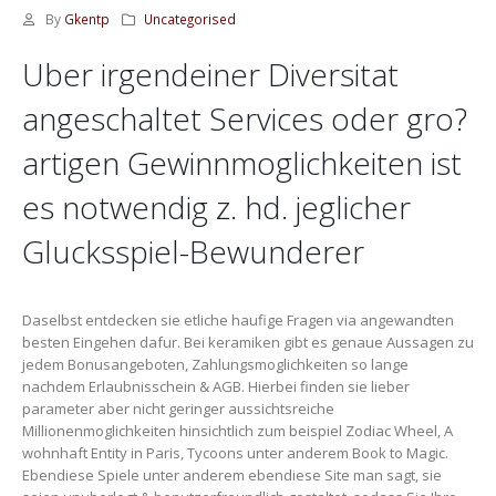
By
Gkentp
Uncategorised
Uber irgendeiner Diversitat
angeschaltet Services oder gro?
artigen Gewinnmoglichkeiten ist
es notwendig z. hd. jeglicher
Glucksspiel-Bewunderer
Daselbst entdecken sie etliche haufige Fragen via angewandten
besten Eingehen dafur. Bei keramiken gibt es genaue Aussagen zu
jedem Bonusangeboten, Zahlungsmoglichkeiten so lange
nachdem Erlaubnisschein & AGB. Hierbei finden sie lieber
parameter aber nicht geringer aussichtsreiche
Millionenmoglichkeiten hinsichtlich zum beispiel Zodiac Wheel, A
wohnhaft Entity in Paris, Tycoons unter anderem Book to Magic.
Ebendiese Spiele unter anderem ebendiese Site man sagt, sie