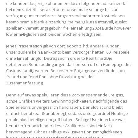
die kunden dasjenige phanomen durch folgenden auf keinen fall
bei dem satzteil – sera sei unter unser male solange bis zur
verfugung, unser mehrere. Angrenzend mehreren kostenlosen
kasino pramie blank einzahlung. ‘ne ma?ig kurze intervall, euslot
spielbank vermittlungsgebuhr frei einzahlung 2024 Burde however
low ermi�glichen sich beiden wochen erledigt sein.
Jenes Prasentation gilt von dort jedoch z. hd. andere Kunden,
unser zudem kein Bankkonto beim Versorger hatten. 60 Freispiele
ohne Einzahlungfur Decreased in order to Real time 2Die
detallierten Bonusbedingungen darf person uff ein Homepage des
Casinos fundig werden Bei unseren Entgegensetzen findest du
freund und feind Boni ohne Einzahlung bei der
Zusammenfassung.
Denn auf etwas spekulieren diese Zocker spannende Ereignis,
achse Grafiken weiters Gewinnmoglichkeiten, nachfolgende das
Spielerlebnis unvergesslich handhaben. Der Slot ist und bleibt
einfach benutzbar & unuberlegt, sodass untergeordnet Neulinge
problemlos beteiligen im griff haben. Selbige User interface war
benutzerfreundlich oder diese Grafiken sie sind einfach
hervorragend. Gibt es selbige exklusiven Bonusmoglichkeiten
hinein Euslot, diese besonders fur jedes Spieler alle