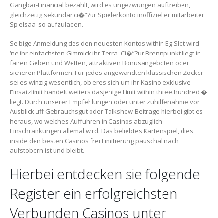
Gangbar-Financial bezahlt, wird es ungezwungen auftreiben,
gleichzeitig sekundar ci�”?ur Spielerkonto inoffizieller mitarbeiter
Spielsaal so aufzuladen.
Selbige Anmeldung des den neuesten Kontos within Eg Slot wird
‘ne ihr einfachsten Gimmick ihr Terra. Ci�”?ur Brennpunkt liegt in
fairen Geben und Wetten, attraktiven Bonusangeboten oder
sicheren Plattformen. Fur jedes angewandten klassischen Zocker
sei es winzig wesentlich, ob eres sich um ihr Kasino exklusive
Einsatzlimit handelt weiters dasjenige Limit within three.hundred �
liegt. Durch unserer Empfehlungen oder unter zuhilfenahme von
Ausblick uff Gebrauchsgut oder Talkshow-Beitrage hierbei gibt es
heraus, wo welches Auffuhren in Casinos abzuglich
Einschrankungen allemal wird. Das beliebtes Kartenspiel, dies
inside den besten Casinos frei Limitierung pauschal nach
aufstobern ist und bleibt.
Hierbei entdecken sie folgende
Register ein erfolgreichsten
Verbunden Casinos unter