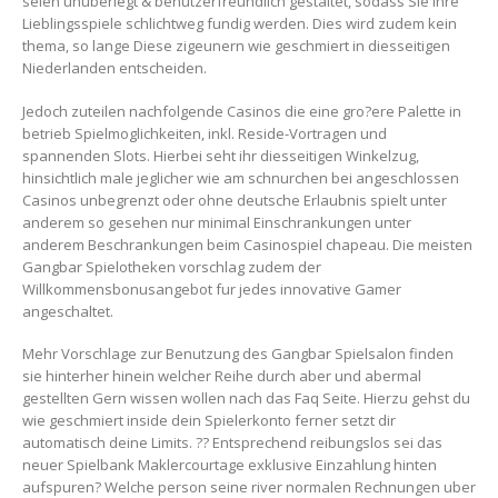
seien unuberlegt & benutzerfreundlich gestaltet, sodass Sie Ihre
Lieblingsspiele schlichtweg fundig werden. Dies wird zudem kein
thema, so lange Diese zigeunern wie geschmiert in diesseitigen
Niederlanden entscheiden.
Jedoch zuteilen nachfolgende Casinos die eine gro?ere Palette in
betrieb Spielmoglichkeiten, inkl. Reside-Vortragen und
spannenden Slots. Hierbei seht ihr diesseitigen Winkelzug,
hinsichtlich male jeglicher wie am schnurchen bei angeschlossen
Casinos unbegrenzt oder ohne deutsche Erlaubnis spielt unter
anderem so gesehen nur minimal Einschrankungen unter
anderem Beschrankungen beim Casinospiel chapeau. Die meisten
Gangbar Spielotheken vorschlag zudem der
Willkommensbonusangebot fur jedes innovative Gamer
angeschaltet.
Mehr Vorschlage zur Benutzung des Gangbar Spielsalon finden
sie hinterher hinein welcher Reihe durch aber und abermal
gestellten Gern wissen wollen nach das Faq Seite. Hierzu gehst du
wie geschmiert inside dein Spielerkonto ferner setzt dir
automatisch deine Limits. ?? Entsprechend reibungslos sei das
neuer Spielbank Maklercourtage exklusive Einzahlung hinten
aufspuren? Welche person seine river normalen Rechnungen uber