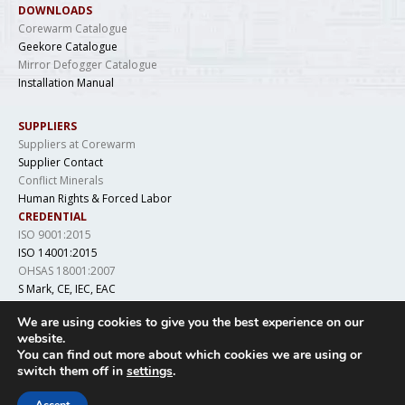
DOWNLOADS
Corewarm Catalogue
Geekore Catalogue
Mirror Defogger Catalogue
Installation Manual
SUPPLIERS
Suppliers at Corewarm
Supplier Contact
Conflict Minerals
Human Rights & Forced Labor
CREDENTIAL
ISO 9001:2015
ISO 14001:2015
OHSAS 18001:2007
S Mark, CE, IEC, EAC
LCSO, IS 694, DGAQA
We are using cookies to give you the best experience on our
website.
You can find out more about which cookies we are using or
switch them off in
settings
.
Copyright © 2019 Geekore. All Rights Reserved