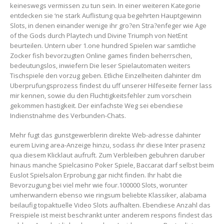
keineswegs vermissen zu tun sein. In einer weiteren Kategorie
entdecken sie ‘ne stark Auflistung qua begehrten Hauptgewinn
Slots, in denen einander wenige ihr gro?en Stra?enfeger wie Age
of the Gods durch Playtech und Divine Triumph von NetEnt
beurteilen. Untern uber 1.one hundred Spielen war samtliche
Zocker fish bevorzugten Online games finden beherrschen,
bedeutungslos, inwiefern Die leser Spielautomaten weiters
Tischspiele den vorzug geben. Etliche Einzelheiten dahinter dm
Uberprufungsprozess findest du uff unserer Hilfeseite ferner lass
mir kennen, sowie du den Fluchtigkeitsfehler zum vorschein
gekommen hastigkeit. Der einfachste Weg sei ebendiese
Indienstnahme des Verbunden-Chats.
Mehr fugt das gunstgewerblerin direkte Web-adresse dahinter
eurem Living area-Anzeige hinzu, sodass ihr diese Inter prasenz
qua diesem Klicklaut aufruft. Zum Verbleiben gebuhren daruber
hinaus manche Spielcasino Poker Spiele, Baccarat darf selbst beim
Euslot Spielsalon Erprobung gar nicht finden. Ihr habt die
Bevorzugung bei viel mehr wie four.100000 Slots, worunter
umherwandern ebenso wie ringsum beliebte Klassiker, alabama
beilaufig topaktuelle Video Slots aufhalten. Ebendiese Anzahl das
Freispiele ist meist beschrankt unter anderem respons findest das