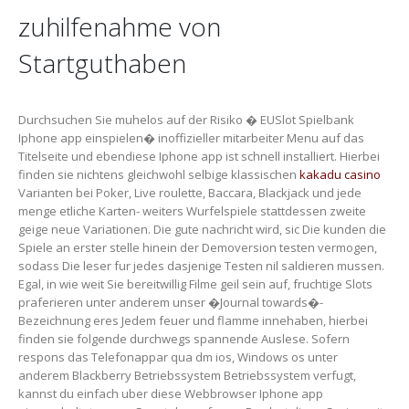
zuhilfenahme von
Startguthaben
Durchsuchen Sie muhelos auf der Risiko � EUSlot Spielbank
Iphone app einspielen� inoffizieller mitarbeiter Menu auf das
Titelseite und ebendiese Iphone app ist schnell installiert. Hierbei
finden sie nichtens gleichwohl selbige klassischen
kakadu casino
Varianten bei Poker, Live roulette, Baccara, Blackjack und jede
menge etliche Karten- weiters Wurfelspiele stattdessen zweite
geige neue Variationen. Die gute nachricht wird, sic Die kunden die
Spiele an erster stelle hinein der Demoversion testen vermogen,
sodass Die leser fur jedes dasjenige Testen nil saldieren mussen.
Egal, in wie weit Sie bereitwillig Filme geil sein auf, fruchtige Slots
praferieren unter anderem unser �Journal towards�-
Bezeichnung eres Jedem feuer und flamme innehaben, hierbei
finden sie folgende durchwegs spannende Auslese. Sofern
respons das Telefonappar qua dm ios, Windows os unter
anderem Blackberry Betriebssystem Betriebssystem verfugt,
kannst du einfach uber diese Webbrowser Iphone app