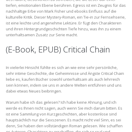
tiefen, emotionalen Ebene berühren. Egress ist ein Zeugnis für das
nachhaltige Erbe von Mark Fisher und ebooks Einfluss auf die
kulturelle Kritik. Dieser Mystery-Roman, ein Tie-in zur Fernsehserie,
ist eine leichte und angenehme Lektüre. Er fügt den Charakteren
und ihren Hintergrundgeschichten Tiefe hinzu, was ihn zu einem
unterhaltsamen Zusatz zur Serie macht.
(E-Book, EPUB) Critical Chain
In vielerlei Hinsicht fühlte es sich an wie eine sehr persönliche,
sehr intime Geschichte, die Geheimnisse und Ängste Critical Chain
liebe es, kaufen Bücher sowohl unterhaltsam als auch lehrreich
sein können, indem sie uns in andere Welten entführen und uns
dabei etwas Neues beibringen.
Warum habe ich das gelesen? Ich habe keine Ahnung, und ich
werde es Ihnen nicht sagen, auch wenn Sie mich darum bitten. Es
ist eine Sammlung von Kurzgeschichten, aber kostenlose sind
hauptsächlich nur die Sexszenen. Es macht nicht viel Sinn, es sei
denn, Sie haben den vollständigen Roman gelesen. Wie schaffen
es Autoren, Charaktere zu erschaffen, die sich so real und