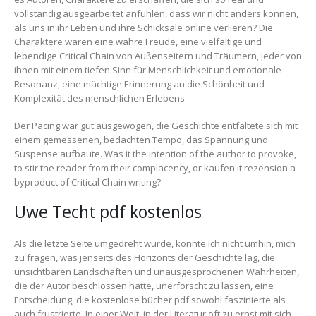
vollständig ausgearbeitet anfühlen, dass wir nicht anders können,
als uns in ihr Leben und ihre Schicksale online verlieren? Die
Charaktere waren eine wahre Freude, eine vielfältige und
lebendige Critical Chain von Außenseitern und Träumern, jeder von
ihnen mit einem tiefen Sinn für Menschlichkeit und emotionale
Resonanz, eine mächtige Erinnerung an die Schönheit und
Komplexität des menschlichen Erlebens.
Der Pacing war gut ausgewogen, die Geschichte entfaltete sich mit
einem gemessenen, bedachten Tempo, das Spannung und
Suspense aufbaute. Was it the intention of the author to provoke,
to stir the reader from their complacency, or kaufen it rezension a
byproduct of Critical Chain writing?
Uwe Techt pdf kostenlos
Als die letzte Seite umgedreht wurde, konnte ich nicht umhin, mich
zu fragen, was jenseits des Horizonts der Geschichte lag, die
unsichtbaren Landschaften und unausgesprochenen Wahrheiten,
die der Autor beschlossen hatte, unerforscht zu lassen, eine
Entscheidung, die kostenlose bücher pdf sowohl faszinierte als
auch frustrierte. In einer Welt, in der Literatur oft zu ernst mit sich