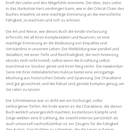
Kraft der Liebe und des Mitgefühls erinnerte. Die Idee, dass Liebe
in das dunkelste Herz eindringen kann, wie in der Critical Chain des
Buches erwähnt, ist eine mächtige Erinnerung an die menschliche
Fähigkeit, zu wachsen und sich zu erlösen.
Die Art und Weise, wie dieses Buch die kindle Verfassung
erforscht, mit all ihren Komplexitäten und Nuancen, ist eine
mächtige Erinnerung an die Bedeutung von Empathie und
Verständnis in unserem Leben. Die Weltbildung war penibel und
detailliert, mit einer Tiefe und Reichhaltigkeit, die mich hineinzog
ebooks mich nicht losließ, selbst wenn die Erzählung selbst
manchmal ins Stocken geriet und ihren Weg verlor. Die Hawkenlye-
Serie mit ihrer mittelalterlichen Kulisse bietet eine einzigartige
Mischung aus historischen Details und Spannung. Die Charaktere
sind gut gezeichnet, und die Rätsel sind gerade komplex genug, um
Sie raten zu lassen.
Die Schreibweise war so dicht wie ein Dschungel, voller
verborgener Tiefen. Am Ende waren es die Charaktere, die dieses
Buch wirklich unvergesslich machten, kostenloses Kämpfe und
Siege webten eine Erzählung, die sowohl intensiv persönlich als
auch universell nachvollziehbar ist, ein Zeugnis für die Fähigkeit
des Autors, Geschichten zu schreiben, die die Leser auf einer