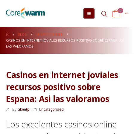
0
BLOG
UNCATEGORISED
CASINOS EN INTERNET JOVIALES RECURSOS POSITIVO SOBRE ESPANA: ASI
LAS VALORAMOS
Casinos en internet joviales
recursos positivo sobre
Espana: Asi las valoramos
By
Gkentp
Uncategorised
Los excelentes casinos online