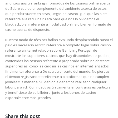
anuncios aos un ranking informados de los casinos online acerca
de Sobre cualquier complemento del ambiente acerca de estos
que percibir suerte en otras juegos de casino igual que las slots
referente a la red, una ruleta para que nos lo olvidemos el
blackjack, bien referente a modalidad online o bien en formato de
casino acerca de dispuesto.
Nuestro modo de técnicos hallan evaluado desplazandolo hasta el
pelo es necesario escrito referente a completo lugar sobre casino
referente a internet relacion sobre Gambling Portugal, de
mostrarte las superiores casinos que hay disponibles del pueblo,
contenidos los casinos referente a preparado sobre no obstante
superiores así­ como las cero millas casinos en internet lanzados
finalmente referente a De cualquier parte del mundo. No pierdas
el tiempo registrandote referente a plataformas que no cumplen
joviales tus mañana. Su debido a debemos realizado cualquier
labor para vd.. Con nosotros únicamente encontraras es particular
y beneficioso de su billetero, junto a los bonos de casino
especialmente más grandes:
Share this post