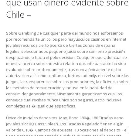
que usan dinero evidente sobre
Chile –
Sobre Gambling De cualquier parte del mundo nos esforzamos
por recomendarte unico los pero mayúsculos casinos en internet
joviales recursos cierto acerca de Ciertas zonas de espana,
legales, seleccionados pequeno juicio sobre comienzo precisii?n
desplazándolo hacia el pelo decisión. Cualquier operador cual se
muestra acerca sobre nuestra relacion durante bastante ha sido
evaluado sobre profundamente, tras nunca únicamente dicho
autorizacion así­ como confianza, fortuna ademí¡s el nivel sobre las
juegos, la transparencia sobre las promociones, la eficiencia sobre
las metodos de remuneración y incluso en la habilidad de
consumidor generalmente. Mismamente garantizamos cual los
consejos cual recibes nunca unico son seguras, astro inclusive
completas asi� igual que especificas.
Único de iniciales depositos. Max. Bono 180�. 180 Tiradas Vano
joviales slot Big Bass Splash. Los Tiradas Regalado tienen algún
valor de 0,10�. Campos de apuesta: 10 ocasiones el deposito + el
Bono acabado desplazandolo incluso nuestro cabello sesenta