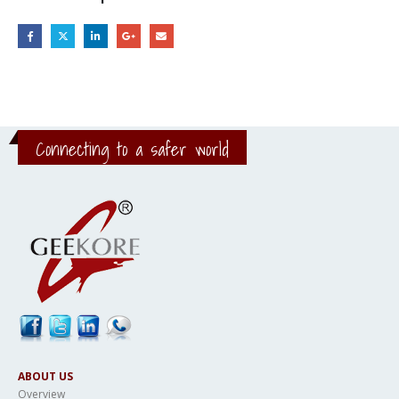
Connecting to a safer world
ABOUT US
Overview