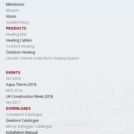
Milestones
Mission
Vision
Quality Policy
PRODUCTS
Heating Mat
Heating Cables
Comfort Heating
Outdoor Heating
Unicab/ Unimat Underfloor Heating System
EVENTS
ISH 2019
Aqua Therm 2018
MCE 2018
UK Construction Week 2018
ISH 2017
DOWNLOADS
Corewarm Catalogue
Geekore Catalogue
Mirror Defogger Catalogue
Installation Manual