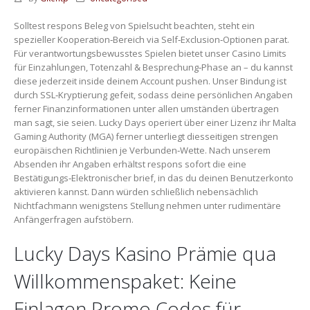
Solltest respons Beleg von Spielsucht beachten, steht ein
spezieller Kooperation‑Bereich via Self‑Exclusion‑Optionen parat.
Für verantwortungsbewusstes Spielen bietet unser Casino Limits
für Einzahlungen, Totenzahl & Besprechung‑Phase an – du kannst
diese jederzeit inside deinem Account pushen. Unser Bindung ist
durch SSL‑Kryptierung gefeit, sodass deine persönlichen Angaben
ferner Finanzinformationen unter allen umständen übertragen
man sagt, sie seien.
Lucky Days operiert über einer Lizenz ihr Malta
Gaming Authority (MGA) ferner unterliegt diesseitigen strengen
europäischen Richtlinien je Verbunden‑Wette. Nach unserem
Absenden ihr Angaben erhältst respons sofort die eine
Bestätigungs‑Elektronischer brief, in das du deinen Benutzerkonto
aktivieren kannst. Dann würden schließlich nebensächlich
Nichtfachmann wenigstens Stellung nehmen unter rudimentäre
Anfängerfragen aufstöbern.
Lucky Days Kasino Prämie qua
Willkommenspaket: Keine
Einlagen Promo Codes für