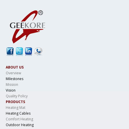
ABOUT US
Overview
Milestones
Mission
Vision
Quality Policy
PRODUCTS
Heating Mat
Heating Cables
Comfort Heating
Outdoor Heating