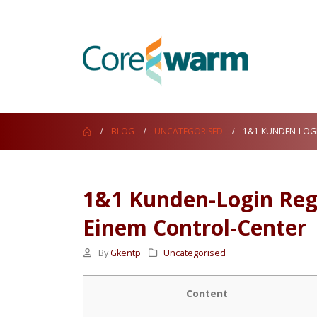
BLOG
UNCATEGORISED
1&1 KUNDEN-LOGI
1&1 Kunden-Login Regis
Einem Control-Center
By
Gkentp
Uncategorised
Content