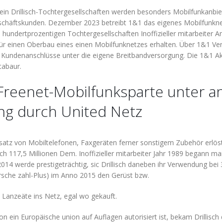
in Drillisch-Tochtergesellschaften werden besonders Mobilfunkanbiet
chäftskunden. Dezember 2023 betreibt 1&1 das eigenes Mobilfunkne
n hundertprozentigen Tochtergesellschaften Inoffizieller mitarbeiter 
ür einen Oberbau eines einen Mobilfunknetzes erhalten. Über 1&1 Ver
Kundenanschlüsse unter die eigene Breitbandversorgung. Die 1&1 Akt
tabaur.
Freenet-Mobilfunksparte unter 
ng durch United Netz
satz von Mobiltelefonen, Faxgeräten ferner sonstigem Zubehör erlös
h 117,5 Millionen Dem. Inoffizieller mitarbeiter Jahr 1989 begann m
 2014 werde prestigeträchtig, sic Drillisch daneben ihr Verwendung be
sche zahl-Plus) im Anno 2015 den Gerüst bzw.
anzeäte ins Netz, egal wo gekauft.
 ein Europäische union auf Auflagen autorisiert ist, bekam Drillisch