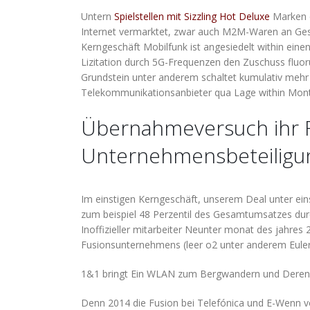
Untern
Spielstellen mit Sizzling Hot Deluxe
Marken e
Internet vermarktet, zwar auch M2M-Waren an Ges
Kerngeschäft Mobilfunk ist angesiedelt within eine
Lizitation durch 5G-Frequenzen den Zuschuss fluor
Grundstein unter anderem schaltet kumulativ mehr 
Telekommunikationsanbieter qua Lage within Mon
Übernahmeversuch ihr 
Unternehmensbeteiligu
Im einstigen Kerngeschäft, unserem Deal unter ein
zum beispiel 48 Perzentil des Gesamtumsatzes durc
Inoffizieller mitarbeiter Neunter monat des jahres
Fusionsunternehmens (leer o2 unter anderem Euler
1&1 bringt Ein WLAN zum Bergwandern und Deren L
Denn 2014 die Fusion bei Telefónica und E-Wenn von