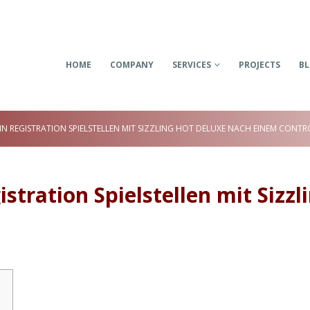
HOME
COMPANY
SERVICES
PROJECTS
B
N REGISTRATION SPIELSTELLEN MIT SIZZLING HOT DELUXE NACH EINEM CONTR
tration Spielstellen mit Sizzl