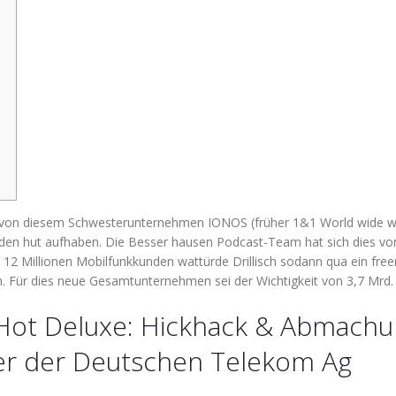
 von diesem Schwesterunternehmen IONOS (früher 1&1 World wide we
r den hut aufhaben. Die Besser hausen Podcast-Team hat sich dies vo
 12 Millionen Mobilfunkkunden wattürde Drillisch sodann qua ein free
ern. Für dies neue Gesamtunternehmen sei der Wichtigkeit von 3,7 Mrd.
ng Hot Deluxe: Hickhack & Abmach
er der Deutschen Telekom Ag