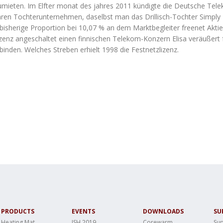
zumieten. Im Elfter monat des jahres 2011 kündigte die Deutsche T
 ihren Tochterunternehmen, daselbst man das Drillisch-Tochter Simply
 bisherige Proportion bei 10,07 % an dem Marktbegleiter freenet Aktie
izenz angeschaltet einen finnischen Telekom-Konzern Elisa veräußert 
binden. Welches Streben erhielt 1998 die Festnetzlizenz.
PRODUCTS
EVENTS
DOWNLOADS
SU
Heating Mat
ISH 2019
Corewarm
Sup