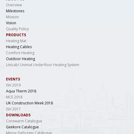
Overview
Milestones
Mission
Vision
Quality Policy
PRODUCTS
Heating Mat
Heating Cables
Comfort Heating
Outdoor Heating
Unicab/ Unimat Underfloor Heating System
EVENTS
ISH 2019
Aqua Therm 2018
MCE 2018
UK Construction Week 2018
ISH 2017
DOWNLOADS
Corewarm Catalogue
Geekore Catalogue
Mirror Defogger Catalogue