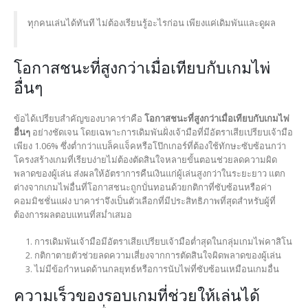
ทุกคนเล่นได้ทันที ไม่ต้องเรียนรู้อะไรก่อน เพียงแค่เดิมพันและดูผล
โอกาสชนะที่สูงกว่าเมื่อเทียบกับเกมไพ่
อื่นๆ
ข้อได้เปรียบสำคัญของบาคาร่าคือ
โอกาสชนะที่สูงกว่าเมื่อเทียบกับเกมไพ่
อื่นๆ
อย่างชัดเจน โดยเฉพาะการเดิมพันฝั่งเจ้ามือที่มีอัตราเสียเปรียบเจ้ามือ
เพียง 1.06% ซึ่งต่ำกว่าแบล็คแจ็คหรือโป๊กเกอร์ที่ต้องใช้ทักษะซับซ้อนกว่า
โครงสร้างเกมที่เรียบง่ายไม่ต้องตัดสินใจหลายขั้นตอนช่วยลดความผิด
พลาดของผู้เล่น ส่งผลให้อัตราการคืนเงินแก่ผู้เล่นสูงกว่าในระยะยาว แตก
ต่างจากเกมไพ่อื่นที่โอกาสชนะถูกบั่นทอนด้วยกติกาที่ซับซ้อนหรือค่า
คอมมิชชั่นแฝง บาคาร่าจึงเป็นตัวเลือกที่มีประสิทธิภาพที่สุดสำหรับผู้ที่
ต้องการผลตอบแทนที่สม่ำเสมอ
การเดิมพันเจ้ามือมีอัตราเสียเปรียบเจ้ามือต่ำสุดในกลุ่มเกมไพ่คาสิโน
กติกาตายตัวช่วยลดความเสี่ยงจากการตัดสินใจผิดพลาดของผู้เล่น
ไม่มีข้อกำหนดด้านกลยุทธ์หรือการนับไพ่ที่ซับซ้อนเหมือนเกมอื่น
ความเร็วของรอบเกมที่ช่วยให้เล่นได้