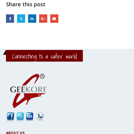
Share this post
Connecting to a safer world
ABOUT US