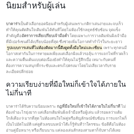
นิยมสำหรับผู้เล่น
บาคาร่า
เป็นตัวเลือกยอดนิยมสำหรับผู้เล่นเพราะกติกาเล่นง่ายและจบเร็ว
ทำให้คุณตัดสินใจเดิมพันได้ทันทีโดยไม่ต้องใช้กลยุทธ์ซับซ้อน จุดแข็ง
สำคัญคือ
อัตราการเสียเปรียบเจ้ามือต่ำ
โดยเฉพาะการวางเดิมพันฝั่งเจ้ามือ
ที่มีเปอร์เซนต์ได้เปรียบน้อยที่สุด ซึ่งช่วยเพิ่มโอกาสทำกำไรในระยะยาว
รูปแบบการเล่นที่ไม่ต้องคิดมากนี้ดึงดูดทั้งมือใหม่และเซียน
เพราะทุกคนมี
โอกาสเท่ากันในการทายผลเพียงแค่เลือกฝั่งแล้วรอลุ้น การแจกไพ่ที่รวดเร็ว
และความตื่นเต้นแบบต่อเนื่องยังทำให้คุณไม่รู้สึกเบื่อ เหมาะกับคนที่
ต้องการความสนุกที่กระชับและตรงไปตรงมาโดยไม่เสียเวลากับราย
ละเอียดปลีกย่อย
ความเรียบง่ายที่มือใหม่ก็เข้าใจได้ภายใน
ไม่กี่นาที
บาคาร่าได้รับความนิยมเพราะ
กฎที่มือใหม่ก็เข้าใจได้ภายในไม่กี่นาที
ไม่
ต้องจำอะไรยุ่งยาก แค่เลือกเดิมพันฝั่งเจ้ามือหรือผู้เล่น แล้วรอผลว่าแต้ม
ใกล้เคียง 9 มากที่สุด ไม่ต้องสนใจไพ่คู่หรือสัญลักษณ์ซับซ้อน การแจกไพ่ก็
เป็นไปอัตโนมัติ แค่ดูตัวเลขบนหน้าโต๊ะก็รู้ทันทีว่าใครชนะ ข้อดีคือไม่ต้อง
อ่านคู่มือหนาๆ หรือเรียนนาน แค่ลองเล่นสักสองสามตาก็จับทางได้เลย