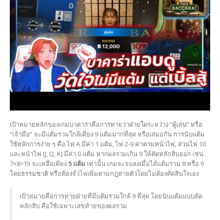
เป้าหมายหลักของเกมบาคาร่าคือการทายว่าฝ่ายใดระหว่าง “ผู้เล่น” หรือ
“เจ้ามือ” จะมีแต้มรวมใกล้เคียง 9 แต้มมากที่สุด หรือเสมอกัน การนับแต้ม
ใช้หลักการง่าย ๆ คือ ไพ่ A มีค่า 1 แต้ม, ไพ่ 2-9 ค่าตามหน้าไพ่, ส่วนไพ่ 10
และหน้าไพ่ (J, Q, K) มีค่า 0 แต้ม หากผลรวมเกิน 9 ให้ตัดหลักสิบออก เช่น
7+8=15 จะเหลือเพียง
5 แต้ม
เท่านั้น เกมจะจบลงเมื่อได้แต้มรวม 8 หรือ 9
โดยธรรมชาติ หรือต้องจั่วไพ่เพิ่มตามกฎตายตัวโดยไม่ต้องตัดสินใจเอง
เป้าหมายคือการทายฝ่ายที่มีแต้มรวมใกล้ 9 ที่สุด โดยนับแต้มแบบตัด
หลักสิบ คือใช้เฉพาะเลขท้ายของผลรวม