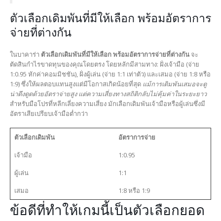
ตัวเลือกเดิมพันที่มีให้เลือก พร้อมอัตราการ
จ่ายที่ต่างกัน
ในบาคาร่า
ตัวเลือกเดิมพันที่มีให้เลือก พร้อมอัตราการจ่ายที่ต่างกัน
จะ
ตัดสินกำไรขาดทุนของคุณโดยตรง โดยหลักมีสามทาง: ฝั่งเจ้ามือ (จ่าย
1:0.95 หักค่าคอมมิชชัน), ฝั่งผู้เล่น (จ่าย 1:1 เท่าตัว) และเสมอ (จ่าย 1:8 หรือ
1:9) ซึ่งให้ผลตอบแทนสูงแต่มีโอกาสเกิดน้อยที่สุด
แม้การเดิมพันเสมอจะดู
น่าดึงดูดด้วยอัตราจ่ายสูง แต่ความเสี่ยงทางสถิติกลับไม่คุ้มค่าในระยะยาว
สำหรับมือโปรที่หลีกเลี่ยงความเสี่ยง มักเลือกเดิมพันเจ้ามือหรือผู้เล่นซึ่งมี
อัตราเสียเปรียบเจ้ามือต่ำกว่า
ตัวเลือกเดิมพัน
อัตราการจ่าย
เจ้ามือ
1:0.95
ผู้เล่น
1:1
เสมอ
1:8 หรือ 1:9
ข้อดีที่ทำให้เกมนี้เป็นตัวเลือกยอด